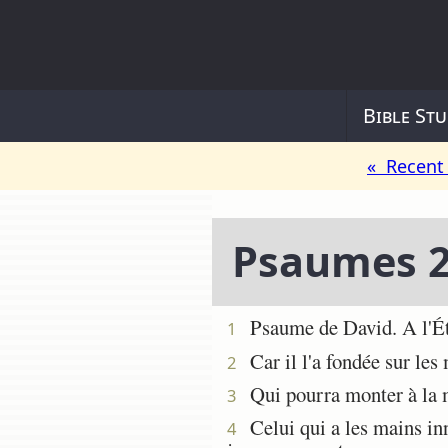
Bible Stu
« Recent 
Psaumes 
Psaume de David. A l'Éter
1
Car il l'a fondée sur les 
2
Qui pourra monter à la mo
3
Celui qui a les mains inn
4