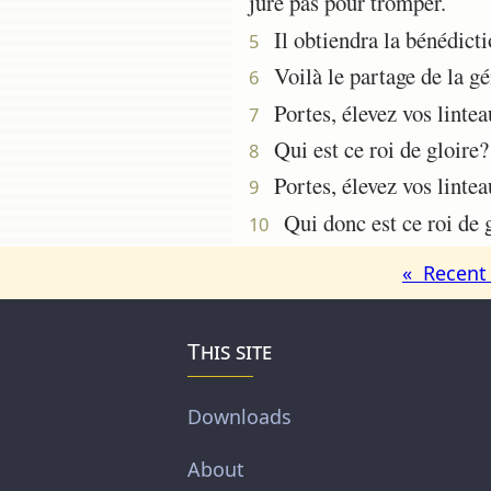
jure pas pour tromper.
Il obtiendra la bénédicti
5
Voilà le partage de la gén
6
Portes, élevez vos linteau
7
Qui est ce roi de gloire? 
8
Portes, élevez vos linteau
9
Qui donc est ce roi de gl
10
« Recent 
This site
Downloads
About