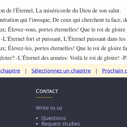
on de l'Éternel, La miséricorde du Dieu de son salut.
ération qui l'invoque, De ceux qui cherchent ta face, d
x; Élevez-vous, portes éternelles! Que le roi de gloire 
-L'Éternel fort et puissant, L'Éternel puissant dans le
x; Élevez-les, portes éternelles! Que le roi de gloire fa
oire? -L'Éternel des armées: Voilà le roi de gloire! -P
chapitre
|
Sélectionnez un chapitre
|
Prochain 
Contact
Write to us
Questions
Request studies