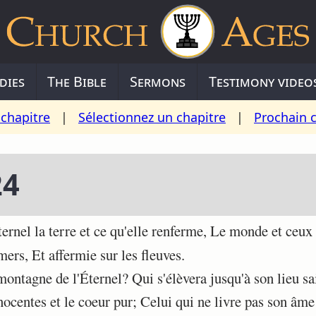
dies
The Bible
Sermons
Testimony video
chapitre
|
Sélectionnez un chapitre
|
Prochain 
24
nel la terre et ce qu'elle renferme, Le monde et ceux q
mers, Et affermie sur les fleuves.
ntagne de l'Éternel? Qui s'élèvera jusqu'à son lieu sai
ocentes et le coeur pur; Celui qui ne livre pas son âm