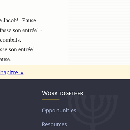
e Jacob! -Pause.
fasse son entrée! -
s combats.
sse son entrée! -
ause.
chapitre »
Work together
Opportunities
Resources