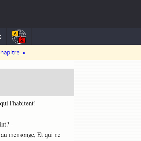
s
chapitre »
ui l'habitent!
nt? -
e au mensonge, Et qui ne