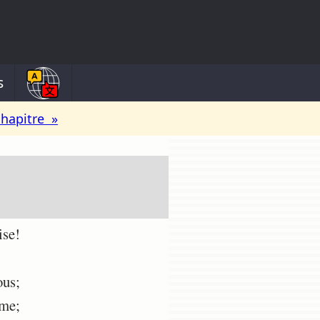
s
chapitre »
ise!
ous;
âme;