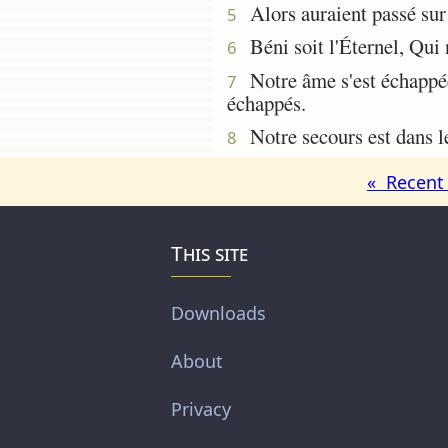
Alors auraient passé sur
5
Béni soit l'Éternel, Qui n
6
Notre âme s'est échappée 
7
échappés.
Notre secours est dans le 
8
« Recent 
This site
Downloads
About
Privacy