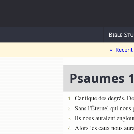
Bible Stu
« Recent 
Psaumes 
Cantique des degrés. De D
1
Sans l'Éternel qui nous p
2
Ils nous auraient englout
3
Alors les eaux nous aurai
4