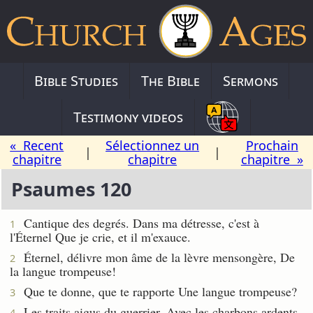
Bible Studies
The Bible
Sermons
Testimony videos
« Recent
Sélectionnez un
Prochain
|
|
chapitre
chapitre
chapitre »
Psaumes 120
Cantique des degrés. Dans ma détresse, c'est à
1
l'Éternel Que je crie, et il m'exauce.
Éternel, délivre mon âme de la lèvre mensongère, De
2
la langue trompeuse!
Que te donne, que te rapporte Une langue trompeuse?
3
Les traits aigus du guerrier, Avec les charbons ardents
4