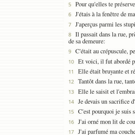
Pour qu'elles te préserve
5
J'étais à la fenêtre de ma
6
J'aperçus parmi les stupi
7
Il passait dans la rue, prè
8
de sa demeure:
C'était au crépuscule, pen
9
Et voici, il fut abordé p
10
Elle était bruyante et ré
11
Tantôt dans la rue, tantôt
12
Elle le saisit et l'embras
13
Je devais un sacrifice d
14
C'est pourquoi je suis so
15
J'ai orné mon lit de couv
16
J'ai parfumé ma couche
17