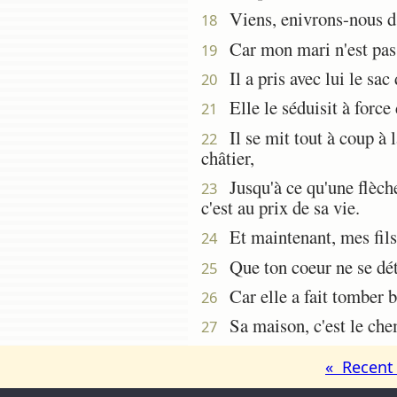
Viens, enivrons-nous d'
18
Car mon mari n'est pas à
19
Il a pris avec lui le sac 
20
Elle le séduisit à force 
21
Il se mit tout à coup à 
22
châtier,
Jusqu'à ce qu'une flèche 
23
c'est au prix de sa vie.
Et maintenant, mes fils,
24
Que ton coeur ne se déto
25
Car elle a fait tomber b
26
Sa maison, c'est le chem
27
« Recent 