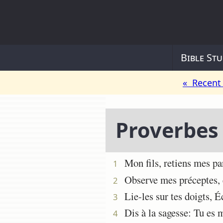
Bible Stu
« Recent 
Proverbes
Mon fils, retiens mes par
1
Observe mes préceptes, e
2
Lie-les sur tes doigts, Éc
3
Dis à la sagesse: Tu es ma
4