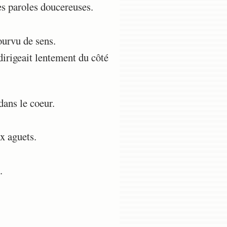
es paroles doucereuses.
ourvu de sens.
 dirigeait lentement du côté
dans le coeur.
ux aguets.
.