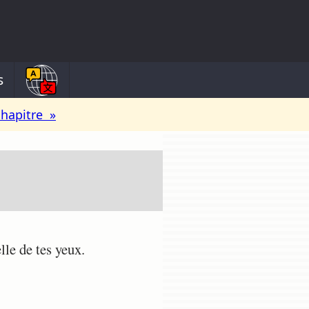
s
chapitre »
le de tes yeux.