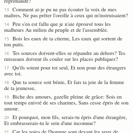
réprimande?
Comment ai-je pu ne pas écouter la voix de mes
13
maîtres, Ne pas prêter l'oreille à ceux qui m'instruisaient?
Peu s'en est fallu que je n'aie éprouvé tous les
14
malheurs Au milieu du peuple et de l'assemblée.
Bois les eaux de ta citerne, Les eaux qui sortent de
15
ton puits.
Tes sources doivent-elles se répandre au dehors? Tes
16
ruisseaux doivent ils couler sur les places publiques?
Qu'ils soient pour toi seul, Et non pour des étrangers
17
avec toi.
Que ta source soit bénie, Et fais ta joie de la femme
18
de ta jeunesse,
Biche des amours, gazelle pleine de grâce: Sois en
19
tout temps enivré de ses charmes, Sans cesse épris de son
amour.
Et pourquoi, mon fils, serais-tu épris d'une étrangère,
20
Et embrasserais-tu le sein d'une inconnue?
Car les voies de l'homme sont devant les yeux de
21