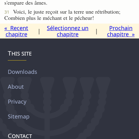
s'empare des âmes.
Voici, le juste reçoit sur la terre une rétribution;
31
Combien plus le méchant et le pécheur!
« Recent
Sélectionnez un
Prochain
|
|
chapitre
chapitre
chapitre »
This site
Downloads
About
Privacy
Sitemap
Contact