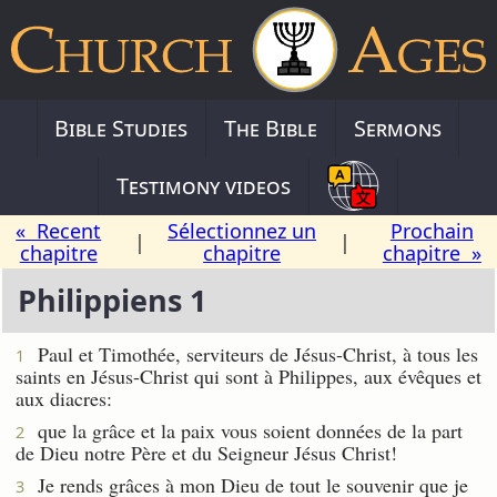
Bible Studies
The Bible
Sermons
Testimony videos
« Recent
Sélectionnez un
Prochain
|
|
chapitre
chapitre
chapitre »
Philippiens 1
Paul et Timothée, serviteurs de Jésus-Christ, à tous les
1
saints en Jésus-Christ qui sont à Philippes, aux évêques et
aux diacres:
que la grâce et la paix vous soient données de la part
2
de Dieu notre Père et du Seigneur Jésus Christ!
Je rends grâces à mon Dieu de tout le souvenir que je
3