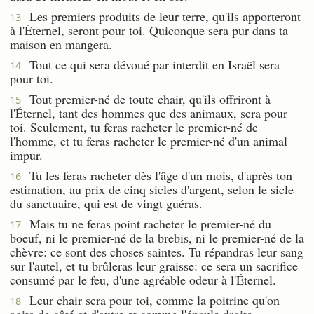
Les premiers produits de leur terre, qu'ils apporteront
13
à l'Éternel, seront pour toi. Quiconque sera pur dans ta
maison en mangera.
Tout ce qui sera dévoué par interdit en Israël sera
14
pour toi.
Tout premier-né de toute chair, qu'ils offriront à
15
l'Éternel, tant des hommes que des animaux, sera pour
toi. Seulement, tu feras racheter le premier-né de
l'homme, et tu feras racheter le premier-né d'un animal
impur.
Tu les feras racheter dès l'âge d'un mois, d'après ton
16
estimation, au prix de cinq sicles d'argent, selon le sicle
du sanctuaire, qui est de vingt guéras.
Mais tu ne feras point racheter le premier-né du
17
boeuf, ni le premier-né de la brebis, ni le premier-né de la
chèvre: ce sont des choses saintes. Tu répandras leur sang
sur l'autel, et tu brûleras leur graisse: ce sera un sacrifice
consumé par le feu, d'une agréable odeur à l'Éternel.
Leur chair sera pour toi, comme la poitrine qu'on
18
agite de côté et d'autre et comme l'épaule droite.