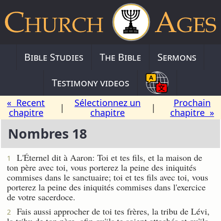
Bible Studies
The Bible
Sermons
Testimony videos
« Recent
Sélectionnez un
Prochain
|
|
chapitre
chapitre
chapitre »
Nombres 18
L'Éternel dit à Aaron: Toi et tes fils, et la maison de
1
ton père avec toi, vous porterez la peine des iniquités
commises dans le sanctuaire; toi et tes fils avec toi, vous
porterez la peine des iniquités commises dans l'exercice
de votre sacerdoce.
Fais aussi approcher de toi tes frères, la tribu de Lévi,
2
la tribu de ton père, afin qu'ils te soient attachés et qu'ils