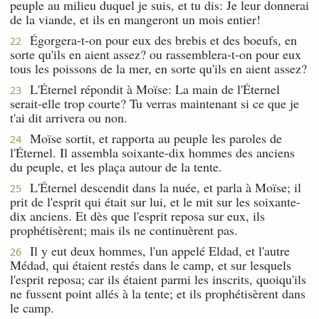
peuple au milieu duquel je suis, et tu dis: Je leur donnerai
de la viande, et ils en mangeront un mois entier!
Égorgera-t-on pour eux des brebis et des boeufs, en
22
sorte qu'ils en aient assez? ou rassemblera-t-on pour eux
tous les poissons de la mer, en sorte qu'ils en aient assez?
L'Éternel répondit à Moïse: La main de l'Éternel
23
serait-elle trop courte? Tu verras maintenant si ce que je
t'ai dit arrivera ou non.
Moïse sortit, et rapporta au peuple les paroles de
24
l'Éternel. Il assembla soixante-dix hommes des anciens
du peuple, et les plaça autour de la tente.
L'Éternel descendit dans la nuée, et parla à Moïse; il
25
prit de l'esprit qui était sur lui, et le mit sur les soixante-
dix anciens. Et dès que l'esprit reposa sur eux, ils
prophétisèrent; mais ils ne continuèrent pas.
Il y eut deux hommes, l'un appelé Eldad, et l'autre
26
Médad, qui étaient restés dans le camp, et sur lesquels
l'esprit reposa; car ils étaient parmi les inscrits, quoiqu'ils
ne fussent point allés à la tente; et ils prophétisèrent dans
le camp.