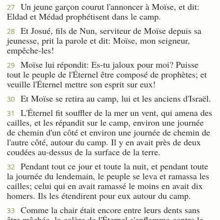
Un jeune garçon courut l'annoncer à Moïse, et dit:
27
Eldad et Médad prophétisent dans le camp.
Et Josué, fils de Nun, serviteur de Moïse depuis sa
28
jeunesse, prit la parole et dit: Moïse, mon seigneur,
empêche-les!
Moïse lui répondit: Es-tu jaloux pour moi? Puisse
29
tout le peuple de l'Éternel être composé de prophètes; et
veuille l'Éternel mettre son esprit sur eux!
Et Moïse se retira au camp, lui et les anciens d'Israël.
30
L'Éternel fit souffler de la mer un vent, qui amena des
31
cailles, et les répandit sur le camp, environ une journée
de chemin d'un côté et environ une journée de chemin de
l'autre côté, autour du camp. Il y en avait près de deux
coudées au-dessus de la surface de la terre.
Pendant tout ce jour et toute la nuit, et pendant toute
32
la journée du lendemain, le peuple se leva et ramassa les
cailles; celui qui en avait ramassé le moins en avait dix
homers. Ils les étendirent pour eux autour du camp.
Comme la chair était encore entre leurs dents sans
33
être mâchée, la colère de l'Éternel s'enflamma contre le