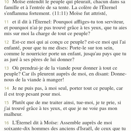
Moïse entendit le peuple qui pleurait, chacun dans sa
10
famille et à l'entrée de sa tente. La colère de l'Éternel
s'enflamma fortement. (11:11) Moïse fut attristé,
et il dit à l'Éternel: Pourquoi affliges-tu ton serviteur,
11
et pourquoi n'ai-je pas trouvé grâce à tes yeux, que tu aies
mis sur moi la charge de tout ce peuple?
Est-ce moi qui ai conçu ce peuple? est-ce moi qui l'ai
12
enfanté, pour que tu me dises: Porte-le sur ton sein,
comme le nourricier porte un enfant, jusqu'au pays que tu
as juré à ses pères de lui donner?
Où prendrai-je de la viande pour donner à tout ce
13
peuple? Car ils pleurent auprès de moi, en disant: Donne-
nous de la viande à manger!
Je ne puis pas, à moi seul, porter tout ce peuple, car
14
il est trop pesant pour moi.
Plutôt que de me traiter ainsi, tue-moi, je te prie, si
15
j'ai trouvé grâce à tes yeux, et que je ne voie pas mon
malheur.
L'Éternel dit à Moïse: Assemble auprès de moi
16
soixante-dix hommes des anciens d'Israël, de ceux que tu