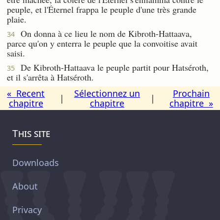
peuple, et l'Éternel frappa le peuple d'une très grande
plaie.
On donna à ce lieu le nom de Kibroth-Hattaava,
34
parce qu'on y enterra le peuple que la convoitise avait
saisi.
De Kibroth-Hattaava le peuple partit pour Hatséroth,
35
et il s'arrêta à Hatséroth.
« Recent
Sélectionnez un
Prochain
|
|
chapitre
chapitre
chapitre »
This site
Downloads
About
Privacy