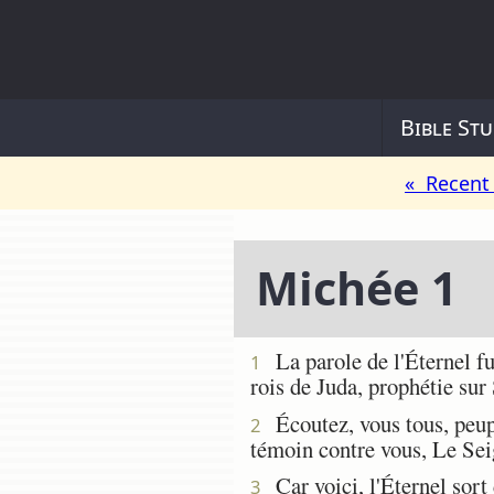
Bible Stu
« Recent 
Michée 1
La parole de l'Éternel fu
1
rois de Juda, prophétie sur
Écoutez, vous tous, peuples
2
témoin contre vous, Le Seig
Car voici, l'Éternel sort 
3