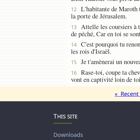
L'habitante de Maroth tr
12
la porte de Jérusalem.
Attelle les coursiers à t
13
de péché, Car en toi se sont
C'est pourquoi tu renon
14
les rois d'Israël.
Je t'amènerai un nouveau
15
Rase-toi, coupe ta cheve
16
vont en captivité loin de to
« Recent 
This site
Downloads