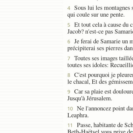
Sous lui les montagnes se
4
qui coule sur une pente.
Et tout cela à cause du c
5
Jacob? n'est-ce pas Samarie
Je ferai de Samarie un mo
6
précipiterai ses pierres dan
Toutes ses images taillées
7
toutes ses idoles: Recueilli
C'est pourquoi je pleurer
8
le chacal, Et des gémissem
Car sa plaie est douloureu
9
Jusqu'à Jérusalem.
Ne l'annoncez point dan
10
Leaphra.
Passe, habitante de Schap
11
Beth-Haëtsel vous prive de