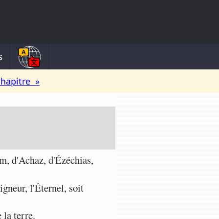
s
chapitre »
m, d'Achaz, d'Ézéchias,
gneur, l'Éternel, soit
 la terre.