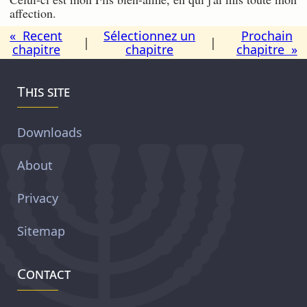
affection.
« Recent
Sélectionnez un
Prochain
|
|
chapitre
chapitre
chapitre »
This site
Downloads
About
Privacy
Sitemap
Contact