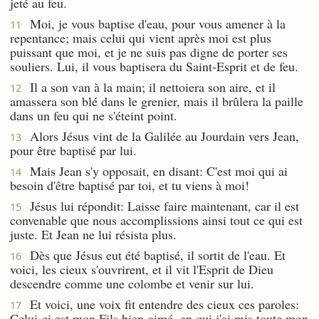
jeté au feu.
Moi, je vous baptise d'eau, pour vous amener à la
11
repentance; mais celui qui vient après moi est plus
puissant que moi, et je ne suis pas digne de porter ses
souliers. Lui, il vous baptisera du Saint-Esprit et de feu.
Il a son van à la main; il nettoiera son aire, et il
12
amassera son blé dans le grenier, mais il brûlera la paille
dans un feu qui ne s'éteint point.
Alors Jésus vint de la Galilée au Jourdain vers Jean,
13
pour être baptisé par lui.
Mais Jean s'y opposait, en disant: C'est moi qui ai
14
besoin d'être baptisé par toi, et tu viens à moi!
Jésus lui répondit: Laisse faire maintenant, car il est
15
convenable que nous accomplissions ainsi tout ce qui est
juste. Et Jean ne lui résista plus.
Dès que Jésus eut été baptisé, il sortit de l'eau. Et
16
voici, les cieux s'ouvrirent, et il vit l'Esprit de Dieu
descendre comme une colombe et venir sur lui.
Et voici, une voix fit entendre des cieux ces paroles:
17
Celui-ci est mon Fils bien-aimé, en qui j'ai mis toute mon