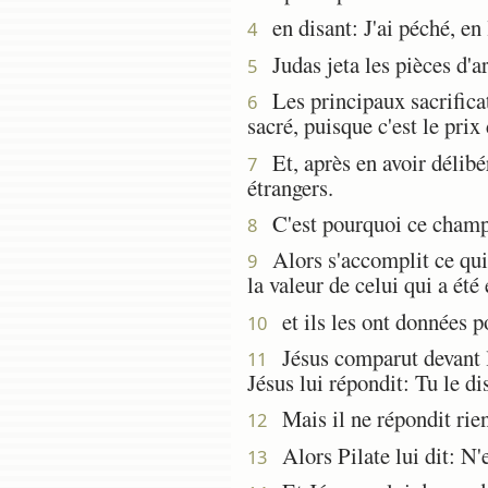
en disant: J'ai péché, en 
4
Judas jeta les pièces d'arg
5
Les principaux sacrificate
6
sacré, puisque c'est le prix
Et, après en avoir délibér
7
étrangers.
C'est pourquoi ce champ a
8
Alors s'accomplit ce qui a
9
la valeur de celui qui a été
et ils les ont données p
10
Jésus comparut devant le
11
Jésus lui répondit: Tu le di
Mais il ne répondit rien
12
Alors Pilate lui dit: N'
13