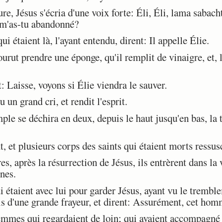
, Jésus s'écria d'une voix forte: Éli, Éli, lama sabach
m'as-tu abandonné?
étaient là, l'ayant entendu, dirent: Il appelle Élie.
urut prendre une éponge, qu'il remplit de vinaigre, et, l'
 Laisse, voyons si Élie viendra le sauver.
n grand cri, et rendit l'esprit.
ple se déchira en deux, depuis le haut jusqu'en bas, la 
, et plusieurs corps des saints qui étaient morts ressusc
s, après la résurrection de Jésus, ils entrèrent dans la v
nes.
étaient avec lui pour garder Jésus, ayant vu le tremble
isis d'une grande frayeur, et dirent: Assurément, cet hom
femmes qui regardaient de loin; qui avaient accompagné 