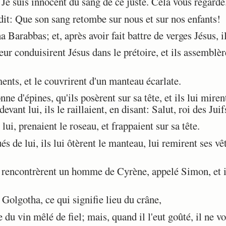
: Je suis innocent du sang de ce juste. Cela vous regarde
it: Que son sang retombe sur nous et sur nos enfants!
Barabbas; et, après avoir fait battre de verges Jésus, il 
 conduisirent Jésus dans le prétoire, et ils assemblère
ents, et le couvrirent d'un manteau écarlate.
ne d'épines, qu'ils posèrent sur sa tête, et ils lui mire
devant lui, ils le raillaient, en disant: Salut, roi des Juif
ui, prenaient le roseau, et frappaient sur sa tête.
 de lui, ils lui ôtèrent le manteau, lui remirent ses v
s rencontrèrent un homme de Cyrène, appelé Simon, et ils
lgotha, ce qui signifie lieu du crâne,
 du vin mêlé de fiel; mais, quand il l'eut goûté, il ne vo