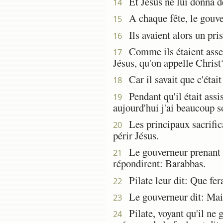
Et Jésus ne lui donna de
14
A chaque fête, le gouver
15
Ils avaient alors un pr
16
Comme ils étaient assemb
17
Jésus, qu'on appelle Christ
Car il savait que c'était 
18
Pendant qu'il était assis 
19
aujourd'hui j'ai beaucoup s
Les principaux sacrifica
20
périr Jésus.
Le gouverneur prenant la
21
répondirent: Barabbas.
Pilate leur dit: Que fera
22
Le gouverneur dit: Mais q
23
Pilate, voyant qu'il ne g
24