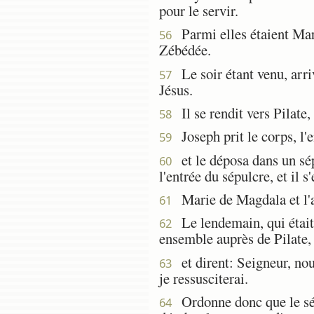
pour le servir.
Parmi elles étaient Mari
56
Zébédée.
Le soir étant venu, arri
57
Jésus.
Il se rendit vers Pilate,
58
Joseph prit le corps, l'e
59
et le déposa dans un sépul
60
l'entrée du sépulcre, et il s'
Marie de Magdala et l'au
61
Le lendemain, qui était l
62
ensemble auprès de Pilate,
et dirent: Seigneur, nou
63
je ressusciterai.
Ordonne donc que le sépu
64