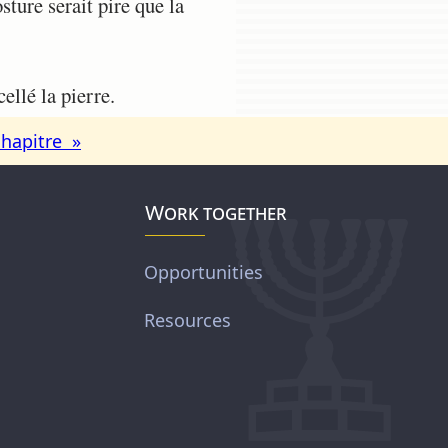
sture serait pire que la
ellé la pierre.
chapitre »
Work together
Opportunities
Resources