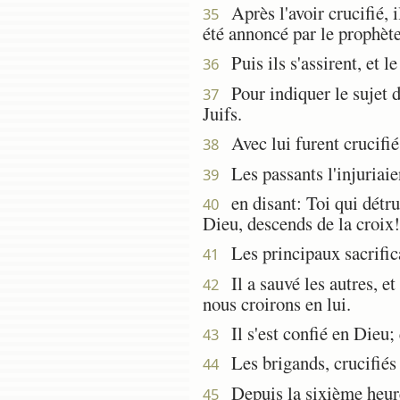
Après l'avoir crucifié, i
35
été annoncé par le prophète
Puis ils s'assirent, et le
36
Pour indiquer le sujet de
37
Juifs.
Avec lui furent crucifiés
38
Les passants l'injuriaien
39
en disant: Toi qui détrui
40
Dieu, descends de la croix!
Les principaux sacrificat
41
Il a sauvé les autres, et 
42
nous croirons en lui.
Il s'est confié en Dieu; q
43
Les brigands, crucifiés 
44
Depuis la sixième heure j
45