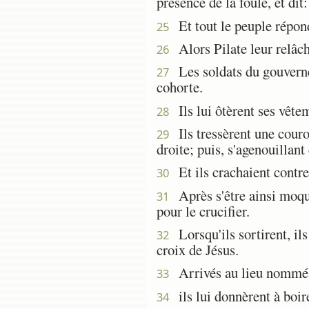
présence de la foule, et dit
Et tout le peuple répond
25
Alors Pilate leur relâcha 
26
Les soldats du gouverneur
27
cohorte.
Ils lui ôtèrent ses vêtem
28
Ils tressèrent une couron
29
droite; puis, s'agenouillant 
Et ils crachaient contre l
30
Après s'être ainsi moqués
31
pour le crucifier.
Lorsqu'ils sortirent, il
32
croix de Jésus.
Arrivés au lieu nommé Go
33
ils lui donnèrent à boire
34