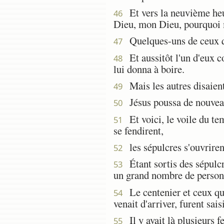
Et vers la neuvième heure
46
Dieu, mon Dieu, pourquoi 
Quelques-uns de ceux qui 
47
Et aussitôt l'un d'eux co
48
lui donna à boire.
Mais les autres disaient:
49
Jésus poussa de nouveau u
50
Et voici, le voile du tem
51
se fendirent,
les sépulcres s'ouvrirent
52
Étant sortis des sépulcre
53
un grand nombre de person
Le centenier et ceux qui 
54
venait d'arriver, furent sa
Il y avait là plusieurs 
55