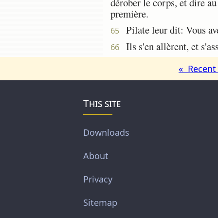
dérober le corps, et dire au
première.
Pilate leur dit: Vous av
65
Ils s'en allèrent, et s'a
66
« Recent 
This site
Downloads
About
Privacy
Sitemap