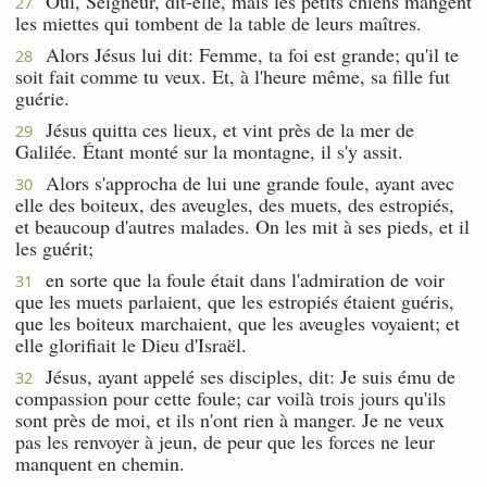
Oui, Seigneur, dit-elle, mais les petits chiens mangent
27
les miettes qui tombent de la table de leurs maîtres.
Alors Jésus lui dit: Femme, ta foi est grande; qu'il te
28
soit fait comme tu veux. Et, à l'heure même, sa fille fut
guérie.
Jésus quitta ces lieux, et vint près de la mer de
29
Galilée. Étant monté sur la montagne, il s'y assit.
Alors s'approcha de lui une grande foule, ayant avec
30
elle des boiteux, des aveugles, des muets, des estropiés,
et beaucoup d'autres malades. On les mit à ses pieds, et il
les guérit;
en sorte que la foule était dans l'admiration de voir
31
que les muets parlaient, que les estropiés étaient guéris,
que les boiteux marchaient, que les aveugles voyaient; et
elle glorifiait le Dieu d'Israël.
Jésus, ayant appelé ses disciples, dit: Je suis ému de
32
compassion pour cette foule; car voilà trois jours qu'ils
sont près de moi, et ils n'ont rien à manger. Je ne veux
pas les renvoyer à jeun, de peur que les forces ne leur
manquent en chemin.