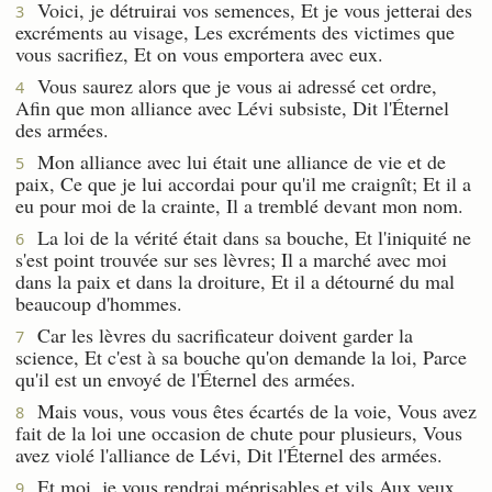
Voici, je détruirai vos semences, Et je vous jetterai des
3
excréments au visage, Les excréments des victimes que
vous sacrifiez, Et on vous emportera avec eux.
Vous saurez alors que je vous ai adressé cet ordre,
4
Afin que mon alliance avec Lévi subsiste, Dit l'Éternel
des armées.
Mon alliance avec lui était une alliance de vie et de
5
paix, Ce que je lui accordai pour qu'il me craignît; Et il a
eu pour moi de la crainte, Il a tremblé devant mon nom.
La loi de la vérité était dans sa bouche, Et l'iniquité ne
6
s'est point trouvée sur ses lèvres; Il a marché avec moi
dans la paix et dans la droiture, Et il a détourné du mal
beaucoup d'hommes.
Car les lèvres du sacrificateur doivent garder la
7
science, Et c'est à sa bouche qu'on demande la loi, Parce
qu'il est un envoyé de l'Éternel des armées.
Mais vous, vous vous êtes écartés de la voie, Vous avez
8
fait de la loi une occasion de chute pour plusieurs, Vous
avez violé l'alliance de Lévi, Dit l'Éternel des armées.
Et moi, je vous rendrai méprisables et vils Aux yeux
9