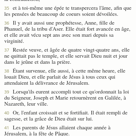
et à toi-même une épée te transpercera l'âme, afin que
35
les pensées de beaucoup de coeurs soient dévoilées.
Il y avait aussi une prophétesse, Anne, fille de
36
Phanuel, de la tribu d'Aser. Elle était fort avancée en âge,
et elle avait vécu sept ans avec son mari depuis sa
virginité.
Restée veuve, et âgée de quatre vingt-quatre ans, elle
37
ne quittait pas le temple, et elle servait Dieu nuit et jour
dans le jeûne et dans la prière.
Étant survenue, elle aussi, à cette même heure, elle
38
louait Dieu, et elle parlait de Jésus à tous ceux qui
attendaient la délivrance de Jérusalem.
Lorsqu'ils eurent accompli tout ce qu'ordonnait la loi
39
du Seigneur, Joseph et Marie retournèrent en Galilée, à
Nazareth, leur ville.
Or, l'enfant croissait et se fortifiait. Il était rempli de
40
sagesse, et la grâce de Dieu était sur lui.
Les parents de Jésus allaient chaque année à
41
Jérusalem, à la fête de Pâque.