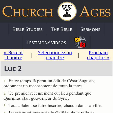
Bible Studies
The Bible
Sermons
Testimony videos
« Recent
Sélectionnez un
Prochain
|
|
chapitre
chapitre
chapitre »
Luc 2
En ce temps-là parut un édit de César Auguste,
1
ordonnant un recensement de toute la terre.
Ce premier recensement eut lieu pendant que
2
Quirinius était gouverneur de Syrie.
Tous allaient se faire inscrire, chacun dans sa ville.
3
Joseph aussi monta de la Galilée, de la ville de
4