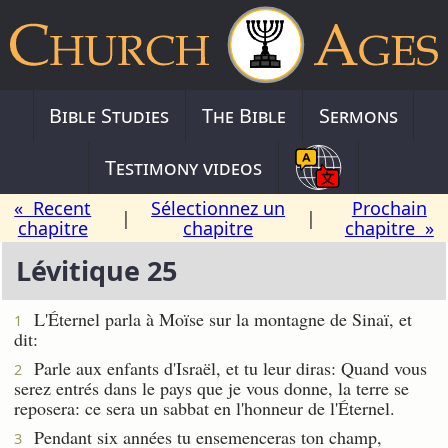
Bible Studies
The Bible
Sermons
Testimony videos
« Recent
Sélectionnez un
Prochain
|
|
chapitre
chapitre
chapitre »
Lévitique 25
L'Éternel parla à Moïse sur la montagne de Sinaï, et
1
dit:
Parle aux enfants d'Israël, et tu leur diras: Quand vous
2
serez entrés dans le pays que je vous donne, la terre se
reposera: ce sera un sabbat en l'honneur de l'Éternel.
Pendant six années tu ensemenceras ton champ,
3