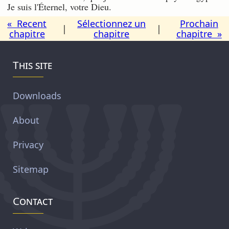
Je suis l'Éternel, votre Dieu.
« Recent
Sélectionnez un
Prochain
|
|
chapitre
chapitre
chapitre »
This site
Downloads
About
Privacy
Sitemap
Contact