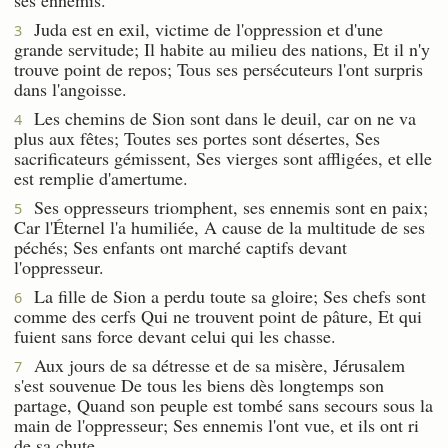
Juda est en exil, victime de l'oppression et d'une
3
grande servitude; Il habite au milieu des nations, Et il n'y
trouve point de repos; Tous ses persécuteurs l'ont surpris
dans l'angoisse.
Les chemins de Sion sont dans le deuil, car on ne va
4
plus aux fêtes; Toutes ses portes sont désertes, Ses
sacrificateurs gémissent, Ses vierges sont affligées, et elle
est remplie d'amertume.
Ses oppresseurs triomphent, ses ennemis sont en paix;
5
Car l'Éternel l'a humiliée, A cause de la multitude de ses
péchés; Ses enfants ont marché captifs devant
l'oppresseur.
La fille de Sion a perdu toute sa gloire; Ses chefs sont
6
comme des cerfs Qui ne trouvent point de pâture, Et qui
fuient sans force devant celui qui les chasse.
Aux jours de sa détresse et de sa misère, Jérusalem
7
s'est souvenue De tous les biens dès longtemps son
partage, Quand son peuple est tombé sans secours sous la
main de l'oppresseur; Ses ennemis l'ont vue, et ils ont ri
de sa chute.