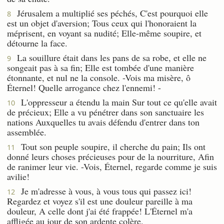
Jérusalem a multiplié ses péchés, C'est pourquoi elle
8
est un objet d'aversion; Tous ceux qui l'honoraient la
méprisent, en voyant sa nudité; Elle-même soupire, et
détourne la face.
La souillure était dans les pans de sa robe, et elle ne
9
songeait pas à sa fin; Elle est tombée d'une manière
étonnante, et nul ne la console. -Vois ma misère, ô
Éternel! Quelle arrogance chez l'ennemi! -
L'oppresseur a étendu la main Sur tout ce qu'elle avait
10
de précieux; Elle a vu pénétrer dans son sanctuaire les
nations Auxquelles tu avais défendu d'entrer dans ton
assemblée.
Tout son peuple soupire, il cherche du pain; Ils ont
11
donné leurs choses précieuses pour de la nourriture, Afin
de ranimer leur vie. -Vois, Éternel, regarde comme je suis
avilie!
Je m'adresse à vous, à vous tous qui passez ici!
12
Regardez et voyez s'il est une douleur pareille à ma
douleur, A celle dont j'ai été frappée! L'Éternel m'a
affligée au jour de son ardente colère.