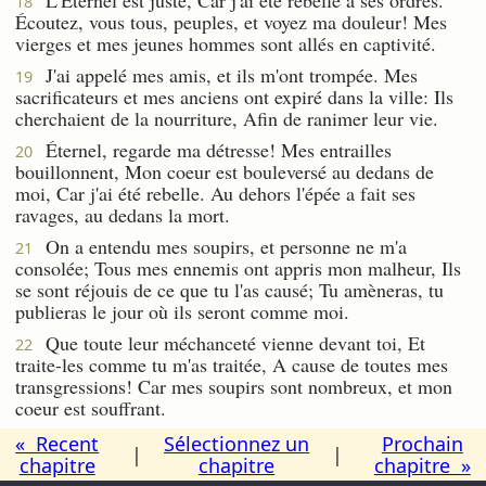
18
Écoutez, vous tous, peuples, et voyez ma douleur! Mes
vierges et mes jeunes hommes sont allés en captivité.
J'ai appelé mes amis, et ils m'ont trompée. Mes
19
sacrificateurs et mes anciens ont expiré dans la ville: Ils
cherchaient de la nourriture, Afin de ranimer leur vie.
Éternel, regarde ma détresse! Mes entrailles
20
bouillonnent, Mon coeur est bouleversé au dedans de
moi, Car j'ai été rebelle. Au dehors l'épée a fait ses
ravages, au dedans la mort.
On a entendu mes soupirs, et personne ne m'a
21
consolée; Tous mes ennemis ont appris mon malheur, Ils
se sont réjouis de ce que tu l'as causé; Tu amèneras, tu
publieras le jour où ils seront comme moi.
Que toute leur méchanceté vienne devant toi, Et
22
traite-les comme tu m'as traitée, A cause de toutes mes
transgressions! Car mes soupirs sont nombreux, et mon
coeur est souffrant.
« Recent
Sélectionnez un
Prochain
|
|
chapitre
chapitre
chapitre »