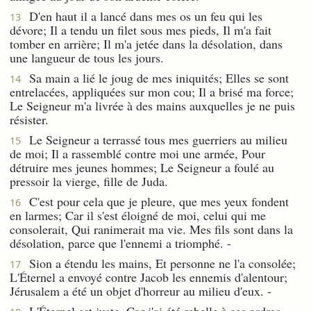
D'en haut il a lancé dans mes os un feu qui les
13
dévore; Il a tendu un filet sous mes pieds, Il m'a fait
tomber en arrière; Il m'a jetée dans la désolation, dans
une langueur de tous les jours.
Sa main a lié le joug de mes iniquités; Elles se sont
14
entrelacées, appliquées sur mon cou; Il a brisé ma force;
Le Seigneur m'a livrée à des mains auxquelles je ne puis
résister.
Le Seigneur a terrassé tous mes guerriers au milieu
15
de moi; Il a rassemblé contre moi une armée, Pour
détruire mes jeunes hommes; Le Seigneur a foulé au
pressoir la vierge, fille de Juda.
C'est pour cela que je pleure, que mes yeux fondent
16
en larmes; Car il s'est éloigné de moi, celui qui me
consolerait, Qui ranimerait ma vie. Mes fils sont dans la
désolation, parce que l'ennemi a triomphé. -
Sion a étendu les mains, Et personne ne l'a consolée;
17
L'Éternel a envoyé contre Jacob les ennemis d'alentour;
Jérusalem a été un objet d'horreur au milieu d'eux. -
L'Éternel est juste, Car j'ai été rebelle à ses ordres.