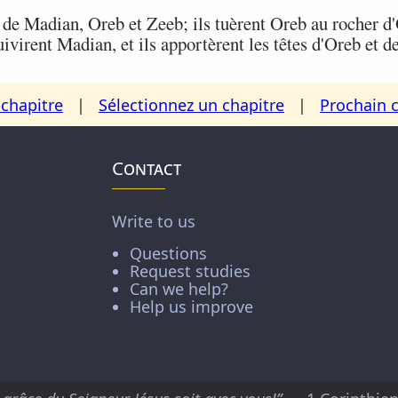
 de Madian, Oreb et Zeeb; ils tuèrent Oreb au rocher d'
uivirent Madian, et ils apportèrent les têtes d'Oreb et 
chapitre
|
Sélectionnez un chapitre
|
Prochain 
Contact
Write to us
Questions
Request studies
Can we help?
Help us improve