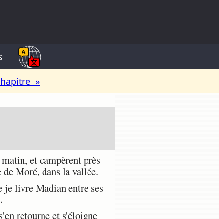
s
chapitre »
n matin, et campèrent près
 de Moré, dans la vallée.
 je livre Madian entre ses
.
s'en retourne et s'éloigne