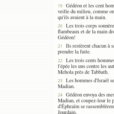
Gédéon et les cent homm
19
veille du milieu, comme on 
qu'ils avaient à la main.
Les trois corps sonnèrent
20
flambeaux et de la main dro
Gédéon!
Ils restèrent chacun à sa
21
prendre la fuite.
Les trois cents hommes s
22
l'épée les uns contre les a
Mehola près de Tabbath.
Les hommes d'Israël se r
23
Madian.
Gédéon envoya des messa
24
Madian, et coupez-leur le 
d'Éphraïm se rassemblèrent
Jourdain.