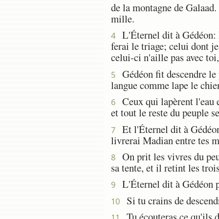
de la montagne de Galaad. 
mille.
L'Éternel dit à Gédéon: Le
4
ferai le triage; celui dont j
celui-ci n'aille pas avec toi,
Gédéon fit descendre le pe
5
langue comme lape le chien,
Ceux qui lapèrent l'eau e
6
et tout le reste du peuple s
Et l'Éternel dit à Gédéon:
7
livrerai Madian entre tes m
On prit les vivres du peu
8
sa tente, et il retint les 
L'Éternel dit à Gédéon pen
9
Si tu crains de descendr
10
Tu écouteras ce qu'ils di
11