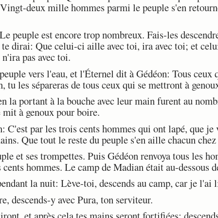
Vingt-deux mille hommes parmi le peuple s'en retournère
 peuple est encore trop nombreux. Fais-les descendre ve
e te dirai: Que celui-ci aille avec toi, ira avec toi; et cel
 n'ira pas avec toi.
uple vers l'eau, et l'Éternel dit à Gédéon: Tous ceux q
 tu les sépareras de tous ceux qui se mettront à genou
n la portant à la bouche avec leur main furent au nomb
e mit à genoux pour boire.
 C'est par les trois cents hommes qui ont lapé, que je 
ains. Que tout le reste du peuple s'en aille chacun chez 
ple et ses trompettes. Puis Gédéon renvoya tous les h
trois cents hommes. Le camp de Madian était au-dessous de
dant la nuit: Lève-toi, descends au camp, car je l'ai l
e, descends-y avec Pura, ton serviteur.
ront, et après cela tes mains seront fortifiées: descend