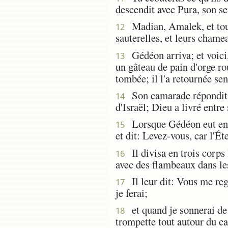
descendit avec Pura, son se
Madian, Amalek, et tous 
12
sauterelles, et leurs chame
Gédéon arriva; et voici, 
13
un gâteau de pain d'orge rou
tombée; il l'a retournée sen
Son camarade répondit, e
14
d'Israël; Dieu a livré entr
Lorsque Gédéon eut entend
15
et dit: Levez-vous, car l'É
Il divisa en trois corps 
16
avec des flambeaux dans le
Il leur dit: Vous me reg
17
je ferai;
et quand je sonnerai de 
18
trompette tout autour du ca