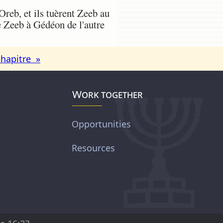
Oreb, et ils tuèrent Zeeb au
de Zeeb à Gédéon de l'autre
chapitre »
Work together
Opportunities
Resources