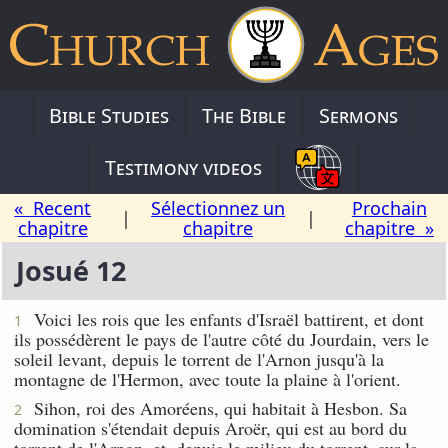
Bible Studies
The Bible
Sermons
Testimony videos
« Recent
Sélectionnez un
Prochain
|
|
chapitre
chapitre
chapitre »
Josué 12
Voici les rois que les enfants d'Israël battirent, et dont
1
ils possédèrent le pays de l'autre côté du Jourdain, vers le
soleil levant, depuis le torrent de l'Arnon jusqu'à la
montagne de l'Hermon, avec toute la plaine à l'orient.
Sihon, roi des Amoréens, qui habitait à Hesbon. Sa
2
domination s'étendait depuis Aroër, qui est au bord du
torrent de l'Arnon, et, depuis le milieu du torrent, sur la