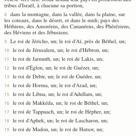
tribus d'Israël, à chacune sa portion,
dans la montagne, dans la vallée, dans la plaine, sur
8
les coteaux, dans le désert, et dans le midi; pays des
Héthiens, des Amoréens, des Cananéens, des Phéréziens,
des Héviens et des Jébusiens.
Le roi de Jéricho, un; le roi d'Aï, près de Béthel, un;
9
le roi de Jérusalem, un; le roi d'Hébron, un;
10
le roi de Jarmuth, un; le roi de Lakis, un;
11
le roi d'Églon, un; le roi de Guézer, un;
12
le roi de Debir, un; le roi de Guéder, un;
13
le roi de Horma, un; le roi d'Arad, un;
14
le roi de Libna, un; le roi d'Adullam, un;
15
le roi de Makkéda, un; le roi de Béthel, un;
16
le roi de Tappuach, un; le roi de Hépher, un;
17
le roi d'Aphek, un; le roi de Lascharon, un;
18
le roi de Madon, un; le roi de Hatsor, un;
19