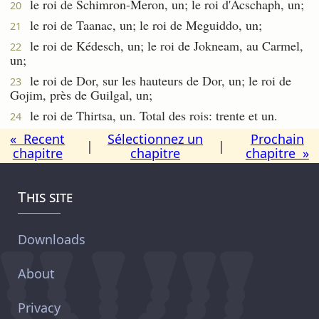
le roi de Schimron-Meron, un; le roi d'Acschaph, un;
20
le roi de Taanac, un; le roi de Meguiddo, un;
21
le roi de Kédesch, un; le roi de Jokneam, au Carmel,
22
un;
le roi de Dor, sur les hauteurs de Dor, un; le roi de
23
Gojim, près de Guilgal, un;
le roi de Thirtsa, un. Total des rois: trente et un.
24
« Recent
Sélectionnez un
Prochain
|
|
chapitre
chapitre
chapitre »
This site
Downloads
About
Privacy