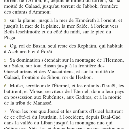
moitié de Galaad, jusqu'au torrent de Jabbok, frontière
des enfants d'Ammon;
sur la plaine, jusqu'à la mer de Kinnéreth à l'orient, et
3
jusqu'à la mer de la plaine, la mer Salée, à l'orient vers
Beth-Jeschimoth; et du côté du midi, sur le pied du
Pisga.
Og, roi de Basan, seul reste des Rephaïm, qui habitait
4
à Aschtaroth et à Édréï.
Sa domination s'étendait sur la montagne de l'Hermon,
5
sur Salca, sur tout Basan jusqu'à la frontière des
Gueschuriens et des Maacathiens, et sur la moitié de
Galaad, frontière de Sihon, roi de Hesbon.
Moïse, serviteur de l'Éternel, et les enfants d'Israël, les
6
battirent; et Moïse, serviteur de l'Éternel, donna leur pays
en possession aux Rubénites, aux Gadites, et à la moitié
de la tribu de Manassé.
Voici les rois que Josué et les enfants d'Israël battirent
7
de ce côté-ci du Jourdain, à l'occident, depuis Baal-Gad
dans la vallée du Liban jusqu'à la montagne nue qui
s'élève vers Séir. Josué donna leur pays en possession aux