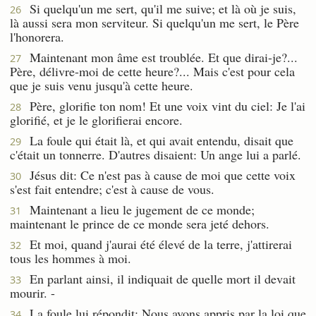
Si quelqu'un me sert, qu'il me suive; et là où je suis,
26
là aussi sera mon serviteur. Si quelqu'un me sert, le Père
l'honorera.
Maintenant mon âme est troublée. Et que dirai-je?...
27
Père, délivre-moi de cette heure?... Mais c'est pour cela
que je suis venu jusqu'à cette heure.
Père, glorifie ton nom! Et une voix vint du ciel: Je l'ai
28
glorifié, et je le glorifierai encore.
La foule qui était là, et qui avait entendu, disait que
29
c'était un tonnerre. D'autres disaient: Un ange lui a parlé.
Jésus dit: Ce n'est pas à cause de moi que cette voix
30
s'est fait entendre; c'est à cause de vous.
Maintenant a lieu le jugement de ce monde;
31
maintenant le prince de ce monde sera jeté dehors.
Et moi, quand j'aurai été élevé de la terre, j'attirerai
32
tous les hommes à moi.
En parlant ainsi, il indiquait de quelle mort il devait
33
mourir. -
La foule lui répondit: Nous avons appris par la loi que
34