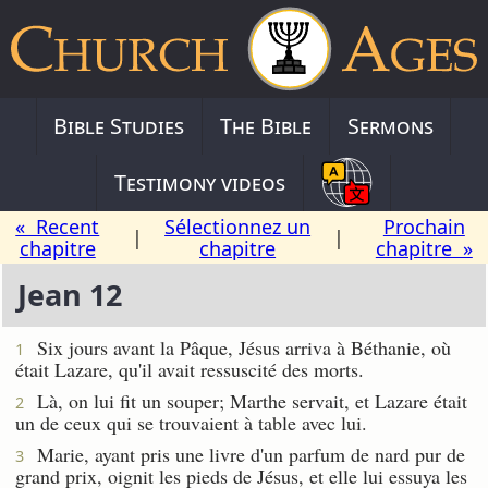
Bible Studies
The Bible
Sermons
Testimony videos
« Recent
Sélectionnez un
Prochain
|
|
chapitre
chapitre
chapitre »
Jean 12
Six jours avant la Pâque, Jésus arriva à Béthanie, où
1
était Lazare, qu'il avait ressuscité des morts.
Là, on lui fit un souper; Marthe servait, et Lazare était
2
un de ceux qui se trouvaient à table avec lui.
Marie, ayant pris une livre d'un parfum de nard pur de
3
grand prix, oignit les pieds de Jésus, et elle lui essuya les