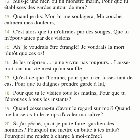
Suis-je une mer, ou un monstre marin, Pour que tu
12
établisses des gardes autour de moi?
Quand je dis: Mon lit me soulagera, Ma couche
13
calmera mes douleurs,
C'est alors que tu m'effraies par des songes, Que tu
14
m'épouvantes par des visions.
Ah! je voudrais être étranglé! Je voudrais la mort
15
plutôt que ces os!
Je les méprise!... je ne vivrai pas toujours... Laisse-
16
moi, car ma vie n'est qu'un souffle.
Qu'est-ce que l'homme, pour que tu en fasses tant de
17
cas, Pour que tu daignes prendre garde à lui,
Pour que tu le visites tous les matins, Pour que tu
18
l'éprouves à tous les instants?
Quand cesseras-tu d'avoir le regard sur moi? Quand
19
me laisseras-tu le temps d'avaler ma salive?
Si j'ai péché, qu'ai-je pu te faire, gardien des
20
hommes? Pourquoi me mettre en butte à tes traits?
Pourquoi me rendre à charge à moi-même?