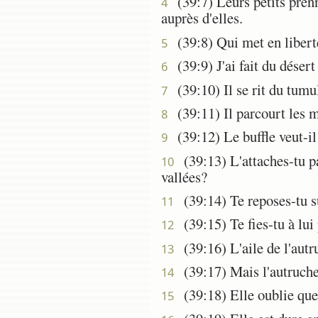
(39:7) Leurs petits prenne
4
auprès d'elles.
(39:8) Qui met en liberté 
5
(39:9) J'ai fait du désert
6
(39:10) Il se rit du tumult
7
(39:11) Il parcourt les mo
8
(39:12) Le buffle veut-il ê
9
(39:13) L'attaches-tu par
10
vallées?
(39:14) Te reposes-tu su
11
(39:15) Te fies-tu à lui 
12
(39:16) L'aile de l'autru
13
(39:17) Mais l'autruche a
14
(39:18) Elle oublie que 
15