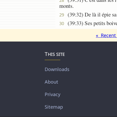
28
monts.
(39:32) De là il épie sa 
29
(39:33) Ses petits boiven
30
« Recent 
This site
Downloads
About
Privacy
Sitemap