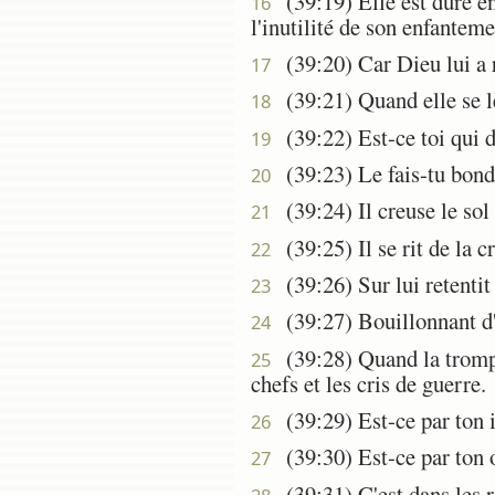
(39:19) Elle est dure env
16
l'inutilité de son enfanteme
(39:20) Car Dieu lui a re
17
(39:21) Quand elle se lèv
18
(39:22) Est-ce toi qui do
19
(39:23) Le fais-tu bondi
20
(39:24) Il creuse le sol 
21
(39:25) Il se rit de la cr
22
(39:26) Sur lui retentit l
23
(39:27) Bouillonnant d'ar
24
(39:28) Quand la trompett
25
chefs et les cris de guerre.
(39:29) Est-ce par ton in
26
(39:30) Est-ce par ton or
27
(39:31) C'est dans les ro