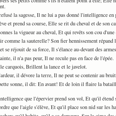
ers ses petits comme s'ils n'étaient point à elle; Elle n
nt.
fusé la sagesse, Il ne lui a pas donné l'intelligence en 
e et prend sa course, Elle se rit du cheval et de son ca
nnes la vigueur au cheval, Et qui revêts son cou d'une c
r comme la sauterelle? Son fier hennissement répand la
et se réjouit de sa force, Il s'élance au-devant des armes
ainte, il n'a pas peur, Il ne recule pas en face de l'épée.
e carquois, Brillent la lance et le javelot.
deur, il dévore la terre, Il ne peut se contenir au bruit
e sonne, il dit: En avant! Et de loin il flaire la batail
telligence que l'épervier prend son vol, Et qu'il étend s
dre que l'aigle s'élève, Et qu'il place son nid sur les h
chers qu'il habite, qu'il a sa demeure, Sur la cime des