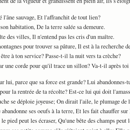
nt de la vigueur et grandissent en plein air, Ils s'éloig
l'âne sauvage, Et l'affranchit de tout lien?
 son habitation, De la terre salée sa demeure.
e des villes, Il n'entend pas les cris d'un maître.
ntagnes pour trouver sa pâture, Il est à la recherche de 
tre à ton service? Passe-t-il la nuit vers ta crèche?
 une corde pour qu'il trace un sillon? Va-t-il après toi
r lui, parce que sa force est grande? Lui abandonnes-tu
pour la rentrée de ta récolte? Est-ce lui qui doit l'amas
che se déploie joyeuse; On dirait l'aile, le plumage de 
bandonne ses oeufs à la terre, Et les fait chauffer sur 
le pied peut les écraser, Qu'une bête des champs peut le