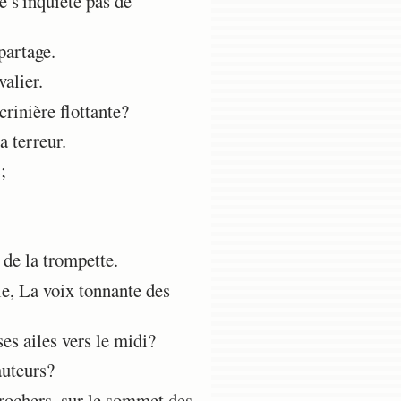
e s'inquiète pas de
partage.
valier.
rinière flottante?
 terreur.
;
 de la trompette.
le, La voix tonnante des
es ailes vers le midi?
auteurs?
 rochers, sur le sommet des