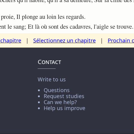
proie, Il plonge au loin les regards.
t le sang; Et là où sont des cadavres, l'aigle se trouve.
chapitre
|
Sélectionnez un chapitre
|
Prochain 
Contact
Write to us
Questions
Request studies
Can we help?
Help us improve