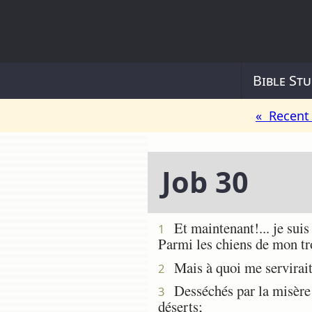
Bible Stu
« Recent 
Job 30
Et maintenant!... je suis 
1
Parmi les chiens de mon t
Mais à quoi me servirait l
2
Desséchés par la misère e
3
déserts;