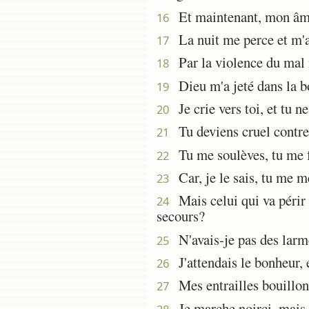
Et maintenant, mon âme s
16
La nuit me perce et m'ar
17
Par la violence du mal 
18
Dieu m'a jeté dans la bou
19
Je crie vers toi, et tu n
20
Tu deviens cruel contre 
21
Tu me soulèves, tu me fa
22
Car, je le sais, tu me m
23
Mais celui qui va périr n
24
secours?
N'avais-je pas des larmes
25
J'attendais le bonheur, e
26
Mes entrailles bouillonn
27
Je marche noirci, mais no