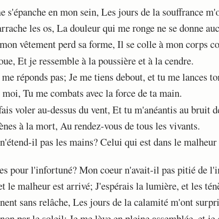
'épanche en mon sein, Les jours de la souffrance m'on
rache les os, La douleur qui me ronge ne se donne auc
mon vêtement perd sa forme, Il se colle à mon corps 
e, Et je ressemble à la poussière et à la cendre.
e me réponds pas; Je me tiens debout, et tu me lances to
moi, Tu me combats avec la force de ta main.
is voler au-dessus du vent, Et tu m'anéantis au bruit d
ènes à la mort, Au rendez-vous de tous les vivants.
'étend-il pas les mains? Celui qui est dans le malheur 
 pour l'infortuné? Mon coeur n'avait-il pas pitié de l'
t le malheur est arrivé; J'espérais la lumière, et les té
ent sans relâche, Les jours de la calamité m'ont surpri
n par le soleil; Je me lève en pleine assemblée, et je 