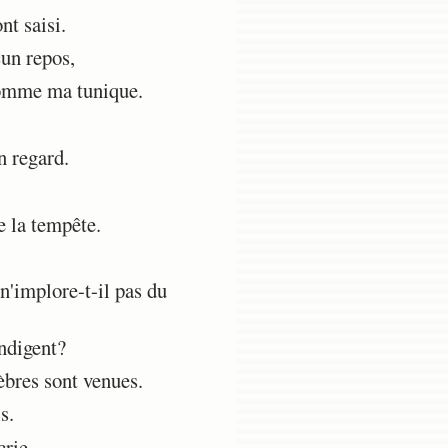
t saisi.
un repos,
comme ma tunique.
n regard.
e la tempête.
n'implore-t-il pas du
indigent?
nèbres sont venues.
s.
crie.