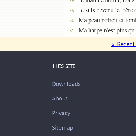
28
Je suis devenu le frère 
29
Ma peau noircit et tombe
30
Ma harpe n'est plus qu'u
31
« Recent 
This site
Downloads
About
Privacy
Sitemap