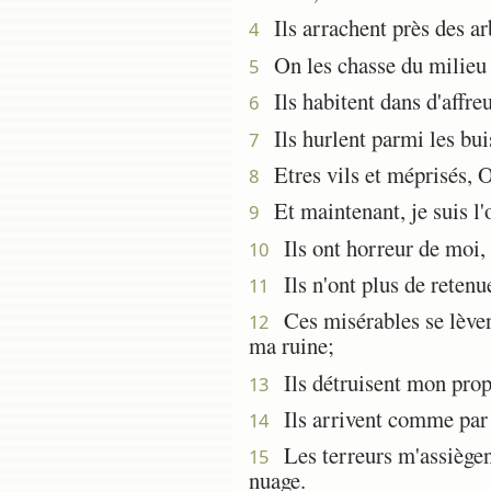
Ils arrachent près des arb
4
On les chasse du milieu 
5
Ils habitent dans d'affreu
6
Ils hurlent parmi les buis
7
Etres vils et méprisés, O
8
Et maintenant, je suis l'o
9
Ils ont horreur de moi, i
10
Ils n'ont plus de retenue
11
Ces misérables se lèvent 
12
ma ruine;
Ils détruisent mon propre
13
Ils arrivent comme par u
14
Les terreurs m'assiègen
15
nuage.