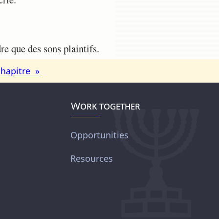
e que des sons plaintifs.
chapitre »
Work together
Opportunities
Resources