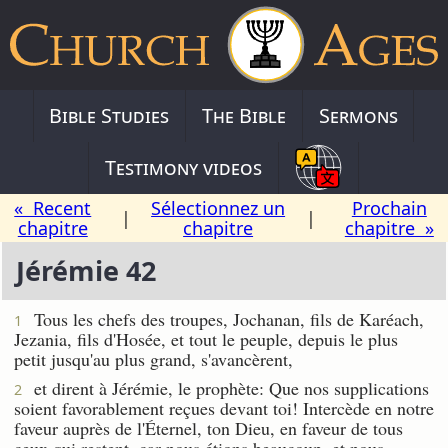
Bible Studies
The Bible
Sermons
Testimony videos
« Recent
Sélectionnez un
Prochain
|
|
chapitre
chapitre
chapitre »
Jérémie 42
Tous les chefs des troupes, Jochanan, fils de Karéach,
1
Jezania, fils d'Hosée, et tout le peuple, depuis le plus
petit jusqu'au plus grand, s'avancèrent,
et dirent à Jérémie, le prophète: Que nos supplications
2
soient favorablement reçues devant toi! Intercède en notre
faveur auprès de l'Éternel, ton Dieu, en faveur de tous
ceux qui restent, car nous étions beaucoup, et nous