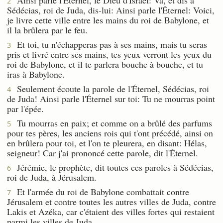
2
Sédécias, roi de Juda, dis-lui: Ainsi parle l'Éternel: Voici,
je livre cette ville entre les mains du roi de Babylone, et
il la brûlera par le feu.
Et toi, tu n'échapperas pas à ses mains, mais tu seras
3
pris et livré entre ses mains, tes yeux verront les yeux du
roi de Babylone, et il te parlera bouche à bouche, et tu
iras à Babylone.
Seulement écoute la parole de l'Éternel, Sédécias, roi
4
de Juda! Ainsi parle l'Éternel sur toi: Tu ne mourras point
par l'épée.
Tu mourras en paix; et comme on a brûlé des parfums
5
pour tes pères, les anciens rois qui t'ont précédé, ainsi on
en brûlera pour toi, et l'on te pleurera, en disant: Hélas,
seigneur! Car j'ai prononcé cette parole, dit l'Éternel.
Jérémie, le prophète, dit toutes ces paroles à Sédécias,
6
roi de Juda, à Jérusalem.
Et l'armée du roi de Babylone combattait contre
7
Jérusalem et contre toutes les autres villes de Juda, contre
Lakis et Azéka, car c'étaient des villes fortes qui restaient
parmi les villes de Juda.