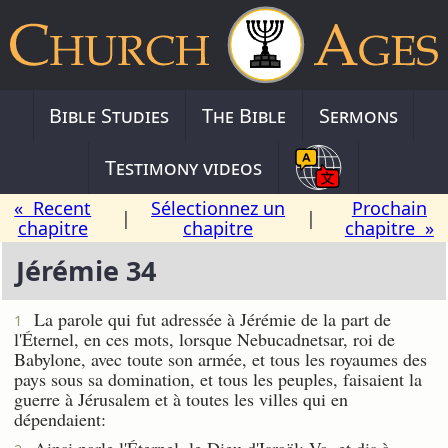
Bible Studies
The Bible
Sermons
Testimony videos
« Recent
Sélectionnez un
Prochain
|
|
chapitre
chapitre
chapitre »
Jérémie 34
La parole qui fut adressée à Jérémie de la part de
1
l'Éternel, en ces mots, lorsque Nebucadnetsar, roi de
Babylone, avec toute son armée, et tous les royaumes des
pays sous sa domination, et tous les peuples, faisaient la
guerre à Jérusalem et à toutes les villes qui en
dépendaient:
Ainsi parle l'Éternel, le Dieu d'Israël: Va, et dis à