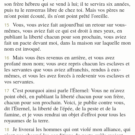
son frère hébreu qui se vend à lui; il te servira six années,
puis tu le renverras libre de chez toi. Mais vos pères ne
m'ont point écouté, ils n'ont point prêté l'oreille.
Vous, vous aviez fait aujourd'hui un retour sur vous-
15
mêmes, vous aviez fait ce qui est droit à mes yeux, en
publiant la liberté chacun pour son prochain, vous aviez
fait un pacte devant moi, dans la maison sur laquelle mon
nom est invoqué.
Mais vous êtes revenus en arrière, et vous avez
16
profané mon nom; vous avez repris chacun les esclaves et
les servantes que vous aviez affranchis, rendus à eux-
mêmes, et vous les avez forcés à redevenir vos esclaves et
vos servantes.
C'est pourquoi ainsi parle l'Éternel: Vous ne m'avez
17
point obéi, en publiant la liberté chacun pour son frère,
chacun pour son prochain. Voici, je publie contre vous,
dit l'Éternel, la liberté de l'épée, de la peste et de la
famine, et je vous rendrai un objet d'effroi pour tous les
royaumes de la terre.
Je livrerai les hommes qui ont violé mon alliance, qui
18
n'ont pas observé les conditions du pacte qu'ils avaient