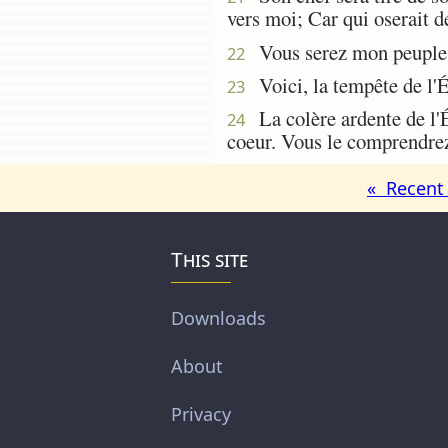
vers moi; Car qui oserait 
Vous serez mon peuple, 
22
Voici, la tempête de l'Ét
23
La colère ardente de l'Ét
24
coeur. Vous le comprendrez
« Recent 
This site
Downloads
About
Privacy