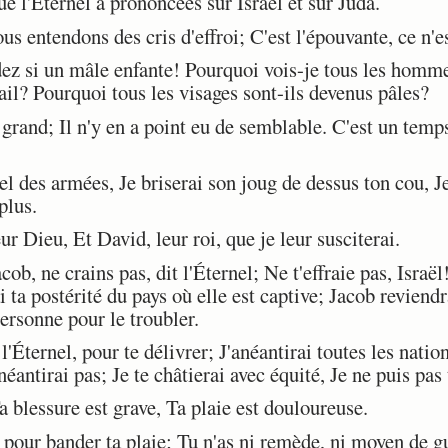
e l'Éternel a prononcées sur Israël et sur Juda.
s entendons des cris d'effroi; C'est l'épouvante, ce n'es
z si un mâle enfante! Pourquoi vois-je tous les hommes
? Pourquoi tous les visages sont-ils devenus pâles?
grand; Il n'y en a point eu de semblable. C'est un temp
el des armées, Je briserai son joug de dessus ton cou, Je
plus.
ur Dieu, Et David, leur roi, que je leur susciterai.
b, ne crains pas, dit l'Éternel; Ne t'effraie pas, Israël!
i ta postérité du pays où elle est captive; Jacob reviendr
 personne pour le troubler.
l'Éternel, pour te délivrer; J'anéantirai toutes les nation
anéantirai pas; Je te châtierai avec équité, Je ne puis pas
 blessure est grave, Ta plaie est douloureuse.
pour bander ta plaie; Tu n'as ni remède, ni moyen de g