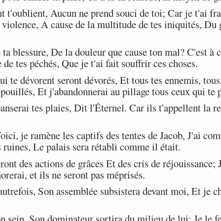
 t'oublient, Aucun ne prend souci de toi; Car je t'ai 
c violence, A cause de la multitude de tes iniquités, Du
ta blessure, De la douleur que cause ton mal? C'est à c
e tes péchés, Que je t'ai fait souffrir ces choses.
 te dévorent seront dévorés, Et tous tes ennemis, tous,
pouillés, Et j'abandonnerai au pillage tous ceux qui te p
anserai tes plaies, Dit l'Éternel. Car ils t'appellent la 
oici, je ramène les captifs des tentes de Jacob, J'ai co
s ruines, Le palais sera rétabli comme il était.
nt des actions de grâces Et des cris de réjouissance; Je
orerai, et ils ne seront pas méprisés.
trefois, Son assemblée subsistera devant moi, Et je ch
 sein, Son dominateur sortira du milieu de lui; Je le fe