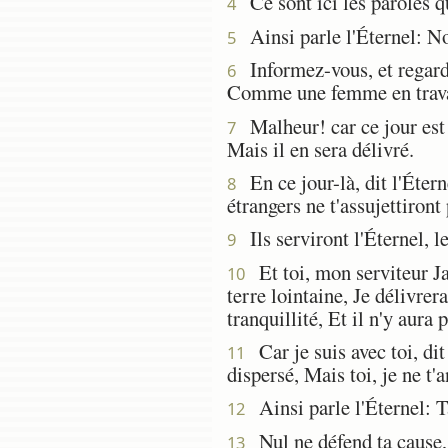
Ce sont ici les paroles qu
4
Ainsi parle l'Éternel: Nou
5
Informez-vous, et regarde
6
Comme une femme en travail
Malheur! car ce jour est 
7
Mais il en sera délivré.
En ce jour-là, dit l'Étern
8
étrangers ne t'assujettiront 
Ils serviront l'Éternel, le
9
Et toi, mon serviteur Jaco
10
terre lointaine, Je délivrera
tranquillité, Et il n'y aura
Car je suis avec toi, dit 
11
dispersé, Mais toi, je ne t'
Ainsi parle l'Éternel: Ta
12
Nul ne défend ta cause, 
13