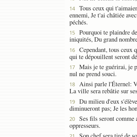
Tous ceux qui t'aimaient
14
ennemi, Je t'ai châtiée ave
péchés.
Pourquoi te plaindre de 
15
iniquités, Du grand nombre d
Cependant, tous ceux qui
16
qui te dépouillent seront dé
Mais je te guérirai, je p
17
nul ne prend souci.
Ainsi parle l'Éternel: V
18
La ville sera rebâtie sur se
Du milieu d'eux s'élèvero
19
diminueront pas; Je les hon
Ses fils seront comme au
20
oppresseurs.
Son chef sera tiré de son
21