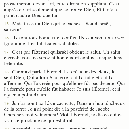
prosterneront devant toi, et te diront en suppliant: C'est
auprès de toi seulement que se trouve Dieu, Et il n'y a
point d'autre Dieu que lui.
Mais tu es un Dieu qui te caches, Dieu d'Israël,
15
sauveur!
Ils sont tous honteux et confus, Ils s'en vont tous avec
16
ignominie, Les fabricateurs d'idoles.
C'est par l'Éternel qu'Israël obtient le salut, Un salut
17
éternel; Vous ne serez ni honteux ni confus, Jusque dans
l'éternité.
Car ainsi parle l'Éternel, Le créateur des cieux, le
18
seul Dieu, Qui a formé la terre, qui l'a faite et qui l'a
affermie, Qui l'a créée pour qu'elle ne fût pas déserte, Qui
l'a formée pour qu'elle fût habitée: Je suis l'Éternel, et il
n'y en a point d'autre.
Je n'ai point parlé en cachette, Dans un lieu ténébreux
19
de la terre; Je n'ai point dit à la postérité de Jacob:
Cherchez-moi vainement! Moi, l'Éternel, je dis ce qui est
vrai, Je proclame ce qui est droit.
Assemblez-vous et venez, approchez ensemble,
20