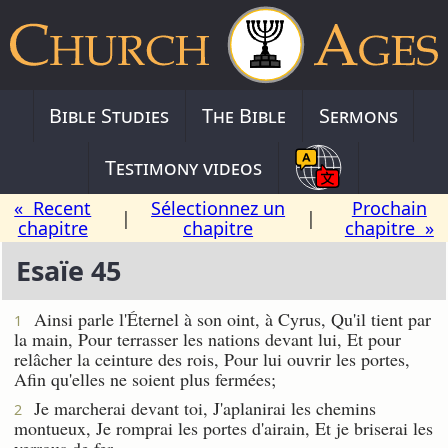
Bible Studies
The Bible
Sermons
Testimony videos
« Recent
Sélectionnez un
Prochain
|
|
chapitre
chapitre
chapitre »
Esaïe 45
Ainsi parle l'Éternel à son oint, à Cyrus, Qu'il tient par
1
la main, Pour terrasser les nations devant lui, Et pour
relâcher la ceinture des rois, Pour lui ouvrir les portes,
Afin qu'elles ne soient plus fermées;
Je marcherai devant toi, J'aplanirai les chemins
2
montueux, Je romprai les portes d'airain, Et je briserai les
verrous de fer.