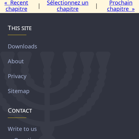
« Recent
Sélectionnez un
Prochain
|
|
chapitre
chapitre
chapitre »
This site
Downloads
About
Privacy
Sitemap
Contact
Write to us