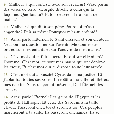
Malheur à qui conteste avec son créateur! -Vase parmi
9
des vases de terre! -L'argile dit-elle à celui qui la
façonne: Que fais-tu? Et ton oeuvre: Il n'a point de
mains?
Malheur à qui dit à son père: Pourquoi m'as-tu
10
engendré? Et à sa mère: Pourquoi m'as-tu enfanté?
Ainsi parle l'Éternel, le Saint d'Israël, et son créateur:
11
Veut-on me questionner sur l'avenir, Me donner des
ordres sur mes enfants et sur l'oeuvre de mes mains?
C'est moi qui ai fait la terre, Et qui sur elle ai créé
12
l'homme; C'est moi, ce sont mes mains qui ont déployé
les cieux, Et c'est moi qui ai disposé toute leur armée.
C'est moi qui ai suscité Cyrus dans ma justice, Et
13
j'aplanirai toutes ses voies; Il rebâtira ma ville, et libérera
mes captifs, Sans rançon ni présents, Dit l'Éternel des
armées.
Ainsi parle l'Éternel: Les gains de l'Égypte et les
14
profits de l'Éthiopie, Et ceux des Sabéens à la taille
élevée, Passeront chez toi et seront à toi; Ces peuples
marcheront à ta suite, Ils passeront enchaînés, Ils se