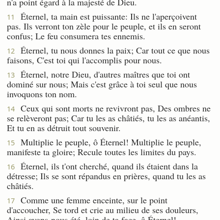
n'a point égard à la majesté de Dieu.
Éternel, ta main est puissante: Ils ne l'aperçoivent
11
pas. Ils verront ton zèle pour le peuple, et ils en seront
confus; Le feu consumera tes ennemis.
Éternel, tu nous donnes la paix; Car tout ce que nous
12
faisons, C'est toi qui l'accomplis pour nous.
Éternel, notre Dieu, d'autres maîtres que toi ont
13
dominé sur nous; Mais c'est grâce à toi seul que nous
invoquons ton nom.
Ceux qui sont morts ne revivront pas, Des ombres ne
14
se relèveront pas; Car tu les as châtiés, tu les as anéantis,
Et tu en as détruit tout souvenir.
Multiplie le peuple, ô Éternel! Multiplie le peuple,
15
manifeste ta gloire; Recule toutes les limites du pays.
Éternel, ils t'ont cherché, quand ils étaient dans la
16
détresse; Ils se sont répandus en prières, quand tu les as
châtiés.
Comme une femme enceinte, sur le point
17
d'accoucher, Se tord et crie au milieu de ses douleurs,
Ainsi avons-nous été, loin de ta face, ô Éternel!