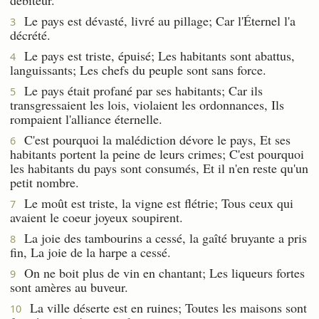
Le pays est dévasté, livré au pillage; Car l'Éternel l'a
3
décrété.
Le pays est triste, épuisé; Les habitants sont abattus,
4
languissants; Les chefs du peuple sont sans force.
Le pays était profané par ses habitants; Car ils
5
transgressaient les lois, violaient les ordonnances, Ils
rompaient l'alliance éternelle.
C'est pourquoi la malédiction dévore le pays, Et ses
6
habitants portent la peine de leurs crimes; C'est pourquoi
les habitants du pays sont consumés, Et il n'en reste qu'un
petit nombre.
Le moût est triste, la vigne est flétrie; Tous ceux qui
7
avaient le coeur joyeux soupirent.
La joie des tambourins a cessé, la gaîté bruyante a pris
8
fin, La joie de la harpe a cessé.
On ne boit plus de vin en chantant; Les liqueurs fortes
9
sont amères au buveur.
La ville déserte est en ruines; Toutes les maisons sont
10