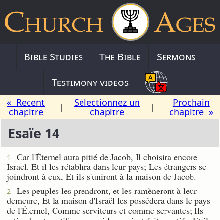
Bible Studies
The Bible
Sermons
Testimony videos
« Recent
Sélectionnez un
Prochain
|
|
chapitre
chapitre
chapitre »
Esaïe 14
Car l'Éternel aura pitié de Jacob, Il choisira encore
1
Israël, Et il les rétablira dans leur pays; Les étrangers se
joindront à eux, Et ils s'uniront à la maison de Jacob.
Les peuples les prendront, et les ramèneront à leur
2
demeure, Et la maison d'Israël les possédera dans le pays
de l'Éternel, Comme serviteurs et comme servantes; Ils
retiendront captifs ceux qui les avaient faits captifs, Et ils