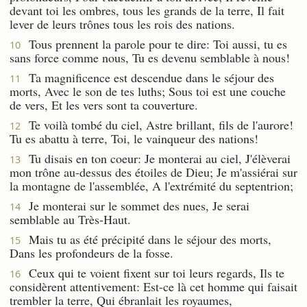
devant toi les ombres, tous les grands de la terre, Il fait
lever de leurs trônes tous les rois des nations.
Tous prennent la parole pour te dire: Toi aussi, tu es
10
sans force comme nous, Tu es devenu semblable à nous!
Ta magnificence est descendue dans le séjour des
11
morts, Avec le son de tes luths; Sous toi est une couche
de vers, Et les vers sont ta couverture.
Te voilà tombé du ciel, Astre brillant, fils de l'aurore!
12
Tu es abattu à terre, Toi, le vainqueur des nations!
Tu disais en ton coeur: Je monterai au ciel, J'élèverai
13
mon trône au-dessus des étoiles de Dieu; Je m'assiérai sur
la montagne de l'assemblée, A l'extrémité du septentrion;
Je monterai sur le sommet des nues, Je serai
14
semblable au Très-Haut.
Mais tu as été précipité dans le séjour des morts,
15
Dans les profondeurs de la fosse.
Ceux qui te voient fixent sur toi leurs regards, Ils te
16
considèrent attentivement: Est-ce là cet homme qui faisait
trembler la terre, Qui ébranlait les royaumes,