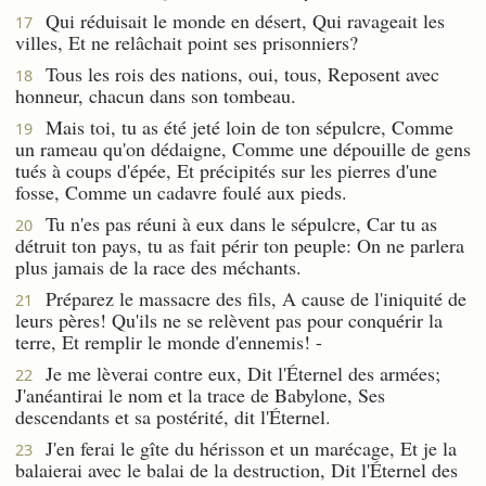
Qui réduisait le monde en désert, Qui ravageait les
17
villes, Et ne relâchait point ses prisonniers?
Tous les rois des nations, oui, tous, Reposent avec
18
honneur, chacun dans son tombeau.
Mais toi, tu as été jeté loin de ton sépulcre, Comme
19
un rameau qu'on dédaigne, Comme une dépouille de gens
tués à coups d'épée, Et précipités sur les pierres d'une
fosse, Comme un cadavre foulé aux pieds.
Tu n'es pas réuni à eux dans le sépulcre, Car tu as
20
détruit ton pays, tu as fait périr ton peuple: On ne parlera
plus jamais de la race des méchants.
Préparez le massacre des fils, A cause de l'iniquité de
21
leurs pères! Qu'ils ne se relèvent pas pour conquérir la
terre, Et remplir le monde d'ennemis! -
Je me lèverai contre eux, Dit l'Éternel des armées;
22
J'anéantirai le nom et la trace de Babylone, Ses
descendants et sa postérité, dit l'Éternel.
J'en ferai le gîte du hérisson et un marécage, Et je la
23
balaierai avec le balai de la destruction, Dit l'Éternel des