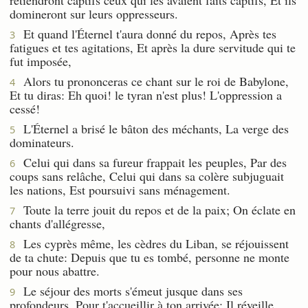
domineront sur leurs oppresseurs.
Et quand l'Éternel t'aura donné du repos, Après tes
3
fatigues et tes agitations, Et après la dure servitude qui te
fut imposée,
Alors tu prononceras ce chant sur le roi de Babylone,
4
Et tu diras: Eh quoi! le tyran n'est plus! L'oppression a
cessé!
L'Éternel a brisé le bâton des méchants, La verge des
5
dominateurs.
Celui qui dans sa fureur frappait les peuples, Par des
6
coups sans relâche, Celui qui dans sa colère subjuguait
les nations, Est poursuivi sans ménagement.
Toute la terre jouit du repos et de la paix; On éclate en
7
chants d'allégresse,
Les cyprès même, les cèdres du Liban, se réjouissent
8
de ta chute: Depuis que tu es tombé, personne ne monte
pour nous abattre.
Le séjour des morts s'émeut jusque dans ses
9
profondeurs, Pour t'accueillir à ton arrivée; Il réveille