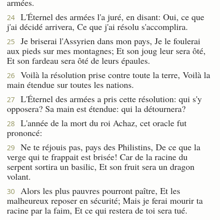
armées.
L'Éternel des armées l'a juré, en disant: Oui, ce que
24
j'ai décidé arrivera, Ce que j'ai résolu s'accomplira.
Je briserai l'Assyrien dans mon pays, Je le foulerai
25
aux pieds sur mes montagnes; Et son joug leur sera ôté,
Et son fardeau sera ôté de leurs épaules.
Voilà la résolution prise contre toute la terre, Voilà la
26
main étendue sur toutes les nations.
L'Éternel des armées a pris cette résolution: qui s'y
27
opposera? Sa main est étendue: qui la détournera?
L'année de la mort du roi Achaz, cet oracle fut
28
prononcé:
Ne te réjouis pas, pays des Philistins, De ce que la
29
verge qui te frappait est brisée! Car de la racine du
serpent sortira un basilic, Et son fruit sera un dragon
volant.
Alors les plus pauvres pourront paître, Et les
30
malheureux reposer en sécurité; Mais je ferai mourir ta
racine par la faim, Et ce qui restera de toi sera tué.