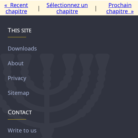
« Recent
Sélectionnez un
Prochain
|
|
chapitre
chapitre
chapitre »
This site
Downloads
About
Privacy
Sitemap
Contact
Write to us