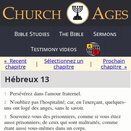
Bible Studies
The Bible
Sermons
Testimony videos
« Recent
Sélectionnez un
Prochain
|
|
chapitre
chapitre
chapitre »
Hébreux 13
Persévérez dans l'amour fraternel.
1
N'oubliez pas l'hospitalité; car, en l'exerçant, quelques-
2
uns ont logé des anges, sans le savoir.
Souvenez-vous des prisonniers, comme si vous étiez
3
aussi prisonniers; de ceux qui sont maltraités, comme
étant aussi vous-mêmes dans un corps.