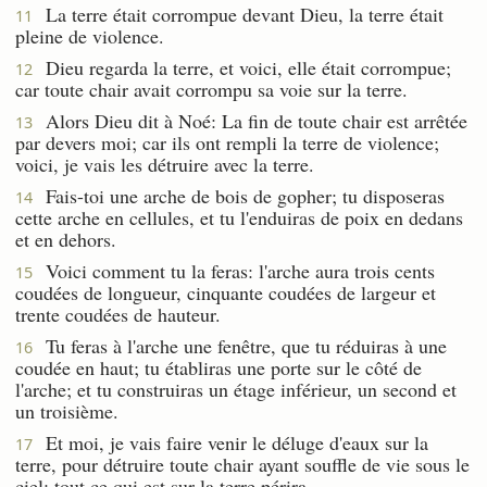
La terre était corrompue devant Dieu, la terre était
11
pleine de violence.
Dieu regarda la terre, et voici, elle était corrompue;
12
car toute chair avait corrompu sa voie sur la terre.
Alors Dieu dit à Noé: La fin de toute chair est arrêtée
13
par devers moi; car ils ont rempli la terre de violence;
voici, je vais les détruire avec la terre.
Fais-toi une arche de bois de gopher; tu disposeras
14
cette arche en cellules, et tu l'enduiras de poix en dedans
et en dehors.
Voici comment tu la feras: l'arche aura trois cents
15
coudées de longueur, cinquante coudées de largeur et
trente coudées de hauteur.
Tu feras à l'arche une fenêtre, que tu réduiras à une
16
coudée en haut; tu établiras une porte sur le côté de
l'arche; et tu construiras un étage inférieur, un second et
un troisième.
Et moi, je vais faire venir le déluge d'eaux sur la
17
terre, pour détruire toute chair ayant souffle de vie sous le
ciel; tout ce qui est sur la terre périra.