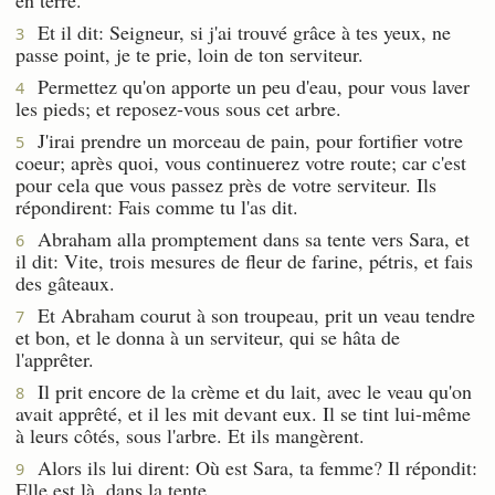
Et il dit: Seigneur, si j'ai trouvé grâce à tes yeux, ne
3
passe point, je te prie, loin de ton serviteur.
Permettez qu'on apporte un peu d'eau, pour vous laver
4
les pieds; et reposez-vous sous cet arbre.
J'irai prendre un morceau de pain, pour fortifier votre
5
coeur; après quoi, vous continuerez votre route; car c'est
pour cela que vous passez près de votre serviteur. Ils
répondirent: Fais comme tu l'as dit.
Abraham alla promptement dans sa tente vers Sara, et
6
il dit: Vite, trois mesures de fleur de farine, pétris, et fais
des gâteaux.
Et Abraham courut à son troupeau, prit un veau tendre
7
et bon, et le donna à un serviteur, qui se hâta de
l'apprêter.
Il prit encore de la crème et du lait, avec le veau qu'on
8
avait apprêté, et il les mit devant eux. Il se tint lui-même
à leurs côtés, sous l'arbre. Et ils mangèrent.
Alors ils lui dirent: Où est Sara, ta femme? Il répondit:
9
Elle est là, dans la tente.