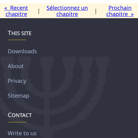
« Recent
Sélectionnez un
Prochain
|
|
chapitre
chapitre
chapitre »
This site
Downloads
About
Privacy
Sitemap
Contact
Write to us