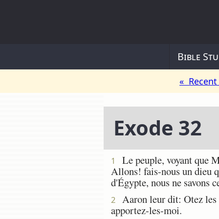
Bible Stu
« Recent 
Exode 32
Le peuple, voyant que Moï
1
Allons! fais-nous un dieu q
d'Égypte, nous ne savons ce
Aaron leur dit: Otez les a
2
apportez-les-moi.