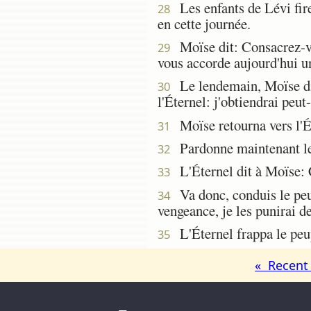
Les enfants de Lévi fire
28
en cette journée.
Moïse dit: Consacrez-vous
29
vous accorde aujourd'hui u
Le lendemain, Moïse dit
30
l'Éternel: j'obtiendrai peut
Moïse retourna vers l'Éte
31
Pardonne maintenant leur
32
L'Éternel dit à Moïse: C
33
Va donc, conduis le peup
34
vengeance, je les punirai d
L'Éternel frappa le peupl
35
« Recent 