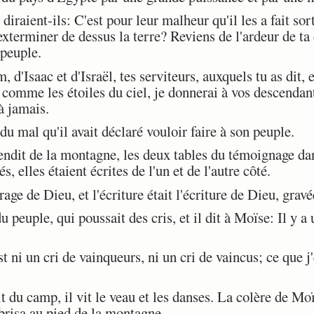
raient-ils: C'est pour leur malheur qu'il les a fait sorti
exterminer de dessus la terre? Reviens de l'ardeur de ta 
 peuple.
'Isaac et d'Israël, tes serviteurs, auxquels tu as dit, 
 comme les étoiles du ciel, je donnerai à vos descendant
 à jamais.
du mal qu'il avait déclaré vouloir faire à son peuple.
dit de la montagne, les deux tables du témoignage dan
s, elles étaient écrites de l'un et de l'autre côté.
ge de Dieu, et l'écriture était l'écriture de Dieu, gravée
 peuple, qui poussait des cris, et il dit à Moïse: Il y a 
ni un cri de vainqueurs, ni un cri de vaincus; ce que j'
du camp, il vit le veau et les danses. La colère de Moï
 brisa au pied de la montagne.