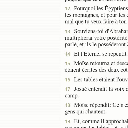
Pourquoi les Égyptiens di
12
les montagnes, et pour les 
mal que tu veux faire à ton
Souviens-toi d'Abraham, d
13
multiplierai votre postérité
parlé, et ils le posséderont
Et l'Éternel se repentit 
14
Moïse retourna et descen
15
étaient écrites des deux côté
Les tables étaient l'ouvra
16
Josué entendit la voix du
17
camp.
Moïse répondit: Ce n'est 
18
gens qui chantent.
Et, comme il approchait 
19
ses mains les tables, et les