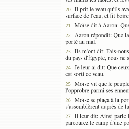
Il prit le veau qu'ils ava
20
surface de l'eau, et fit boire
Moïse dit à Aaron: Que t
21
Aaron répondit: Que la 
22
porté au mal.
Ils m'ont dit: Fais-nous
23
du pays d'Égypte, nous ne s
Je leur ai dit: Que ceux q
24
est sorti ce veau.
Moïse vit que le peuple é
25
l'opprobre parmi ses ennem
Moïse se plaça à la port
26
s'assemblèrent auprès de lu
Il leur dit: Ainsi parle 
27
parcourez le camp d'une por