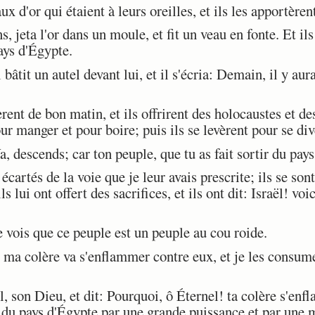
 d'or qui étaient à leurs oreilles, et ils les apportèren
, jeta l'or dans un moule, et fit un veau en fonte. Et ils 
pays d'Égypte.
âtit un autel devant lui, et il s'écria: Demain, il y aur
ent de bon matin, et ils offrirent des holocaustes et des
ur manger et pour boire; puis ils se levèrent pour se div
 descends; car ton peuple, que tu as fait sortir du pay
rtés de la voie que je leur avais prescrite; ils se sont 
s lui ont offert des sacrifices, et ils ont dit: Israël! voic
 vois que ce peuple est un peuple au cou roide.
a colère va s'enflammer contre eux, et je les consumer
 son Dieu, et dit: Pourquoi, ô Éternel! ta colère s'enfl
ir du pays d'Égypte par une grande puissance et par une 