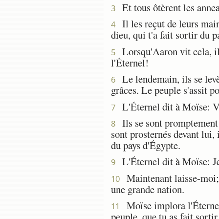
Et tous ôtèrent les anneaux
3
Il les reçut de leurs mains
4
dieu, qui t'a fait sortir du 
Lorsqu'Aaron vit cela, il b
5
l'Éternel!
Le lendemain, ils se levèr
6
grâces. Le peuple s'assit po
L'Éternel dit à Moïse: Va,
7
Ils se sont promptement éca
8
sont prosternés devant lui, il
du pays d'Égypte.
L'Éternel dit à Moïse: Je
9
Maintenant laisse-moi; m
10
une grande nation.
Moïse implora l'Éternel,
11
peuple, que tu as fait sort