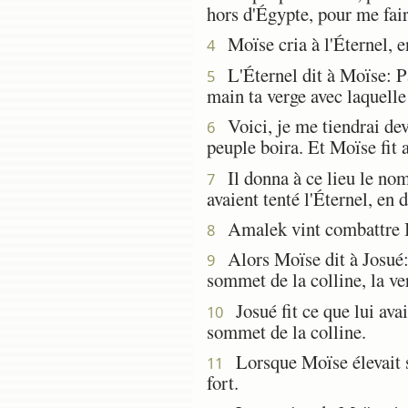
hors d'Égypte, pour me fai
Moïse cria à l'Éternel, en
4
L'Éternel dit à Moïse: Pas
5
main ta verge avec laquelle
Voici, je me tiendrai devan
6
peuple boira. Et Moïse fit a
Il donna à ce lieu le nom 
7
avaient tenté l'Éternel, en 
Amalek vint combattre I
8
Alors Moïse dit à Josué:
9
sommet de la colline, la v
Josué fit ce que lui ava
10
sommet de la colline.
Lorsque Moïse élevait sa 
11
fort.