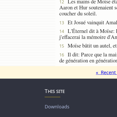
Les mains de Moïse étant f
12
Aaron et Hur soutenaient ses
coucher du soleil.
Et Josué vainquit Amalek
13
L'Éternel dit à Moïse: Éc
14
j'effacerai la mémoire d'A
Moïse bâtit un autel, et
15
Il dit: Parce que la main
16
de génération en génératio
« Recent 
This site
Downloads