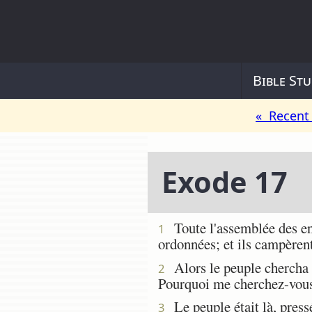
Bible Stu
« Recent 
Exode 17
Toute l'assemblée des enfa
1
ordonnées; et ils campèrent
Alors le peuple chercha q
2
Pourquoi me cherchez-vous 
Le peuple était là, pressé
3