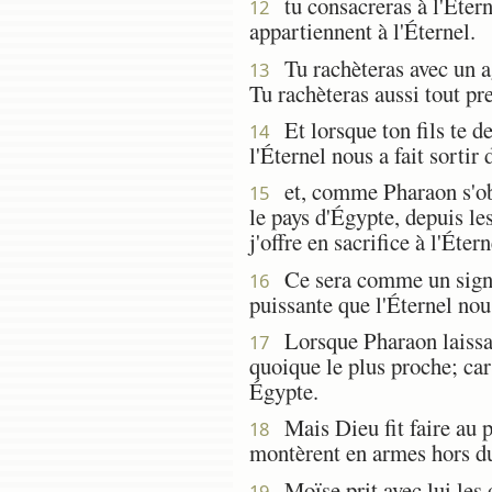
tu consacreras à l'Étern
12
appartiennent à l'Éternel.
Tu rachèteras avec un agn
13
Tu rachèteras aussi tout pr
Et lorsque ton fils te d
14
l'Éternel nous a fait sortir
et, comme Pharaon s'obsti
15
le pays d'Égypte, depuis l
j'offre en sacrifice à l'Éte
Ce sera comme un signe s
16
puissante que l'Éternel nous
Lorsque Pharaon laissa a
17
quoique le plus proche; car
Égypte.
Mais Dieu fit faire au p
18
montèrent en armes hors du
Moïse prit avec lui les os
19