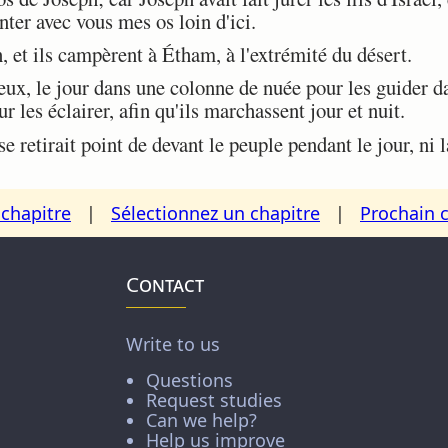
nter avec vous mes os loin d'ici.
 et ils campèrent à Étham, à l'extrémité du désert.
ux, le jour dans une colonne de nuée pour les guider da
 les éclairer, afin qu'ils marchassent jour et nuit.
retirait point de devant le peuple pendant le jour, ni 
chapitre
|
Sélectionnez un chapitre
|
Prochain 
Contact
Write to us
Questions
Request studies
Can we help?
Help us improve