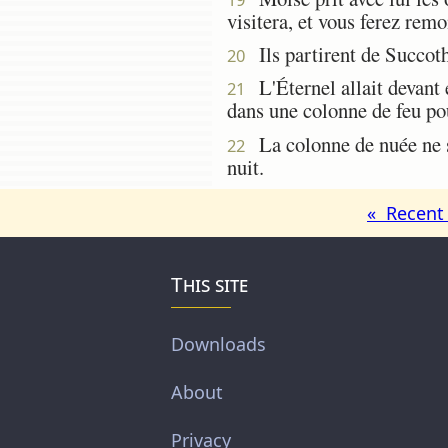
visitera, et vous ferez remo
Ils partirent de Succoth,
20
L'Éternel allait devant e
21
dans une colonne de feu pour
La colonne de nuée ne se 
22
nuit.
« Recent 
This site
Downloads
About
Privacy