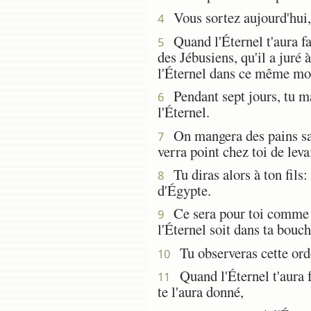
Vous sortez aujourd'hui, 
4
Quand l'Éternel t'aura fa
5
des Jébusiens, qu'il a juré à
l'Éternel dans ce même mo
Pendant sept jours, tu man
6
l'Éternel.
On mangera des pains sans 
7
verra point chez toi de leva
Tu diras alors à ton fils:
8
d'Égypte.
Ce sera pour toi comme un
9
l'Éternel soit dans ta bouch
Tu observeras cette ord
10
Quand l'Éternel t'aura fa
11
te l'aura donné,