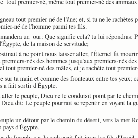
el tout premier-né, même tout premier-né des animaux 
eau tout premier-né de l'âne; et, si tu ne le rachètes pa
emier-né de l'homme parmi tes fils.
emandera un jour: Que signifie cela? tu lui répondras: P
 d'Égypte, de la maison de servitude;
nait à ne point nous laisser aller, l'Éternel fit mouri
es premiers-nés des hommes jusqu'aux premiers-nés des
rnel tout premier-né des mâles, et je rachète tout premier
ur ta main et comme des fronteaux entre tes yeux; car
 a fait sortir d'Égypte.
ller le peuple, Dieu ne le conduisit point par le chemi
 Dieu dit: Le peuple pourrait se repentir en voyant la gu
euple un détour par le chemin du désert, vers la mer Ro
 pays d'Égypte.
 de Joseph; car Joseph avait fait jurer les fils d'Israël