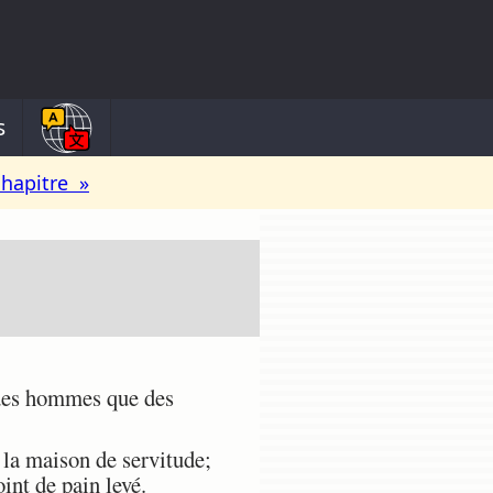
s
chapitre »
 des hommes que des
 la maison de servitude;
int de pain levé.