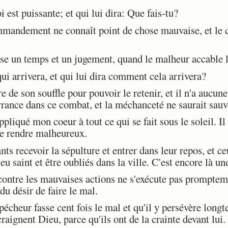
 est puissante; et qui lui dira: Que fais-tu?
mandement ne connaît point de chose mauvaise, et le c
ose un temps et un jugement, quand le malheur accable
ui arrivera, et qui lui dira comment cela arrivera?
e son souffle pour pouvoir le retenir, et il n'a aucune 
ivrance dans ce combat, et la méchanceté ne saurait sau
 appliqué mon coeur à tout ce qui se fait sous le soleil. 
e rendre malheureux.
s recevoir la sépulture et entrer dans leur repos, et ce
ieu saint et être oubliés dans la ville. C'est encore là un
ntre les mauvaises actions ne s'exécute pas promptemen
u désir de faire le mal.
heur fasse cent fois le mal et qu'il y persévère longte
raignent Dieu, parce qu'ils ont de la crainte devant lui.