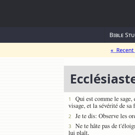
Bible Stu
« Recent 
Ecclésiast
Qui est comme le sage, et
1
visage, et la sévérité de sa
Je te dis: Observe les ord
2
Ne te hâte pas de t'éloign
3
lui plaît,