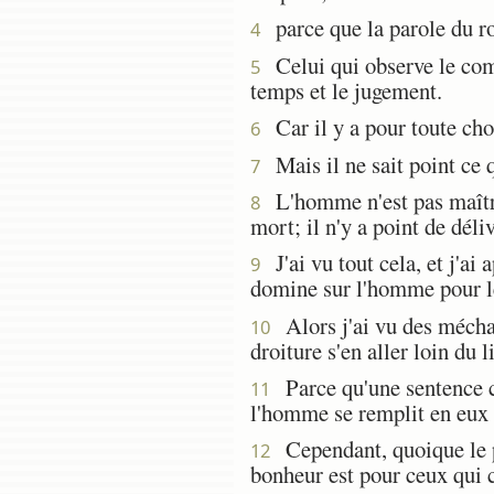
parce que la parole du roi
4
Celui qui observe le com
5
temps et le jugement.
Car il y a pour toute ch
6
Mais il ne sait point ce q
7
L'homme n'est pas maître d
8
mort; il n'y a point de dél
J'ai vu tout cela, et j'ai
9
domine sur l'homme pour l
Alors j'ai vu des méchant
10
droiture s'en aller loin du l
Parce qu'une sentence co
11
l'homme se remplit en eux d
Cependant, quoique le péc
12
bonheur est pour ceux qui c