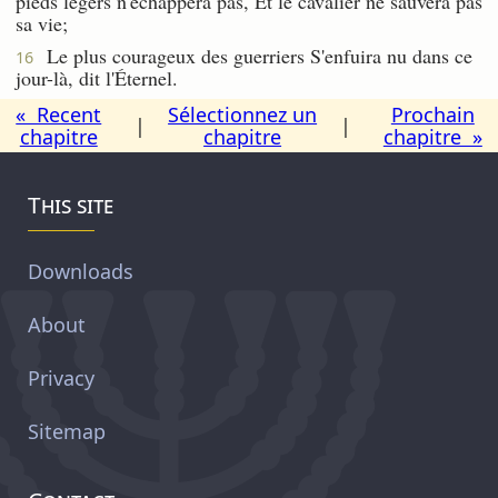
pieds légers n'échappera pas, Et le cavalier ne sauvera pas
sa vie;
Le plus courageux des guerriers S'enfuira nu dans ce
16
jour-là, dit l'Éternel.
« Recent
Sélectionnez un
Prochain
|
|
chapitre
chapitre
chapitre »
This site
Downloads
About
Privacy
Sitemap