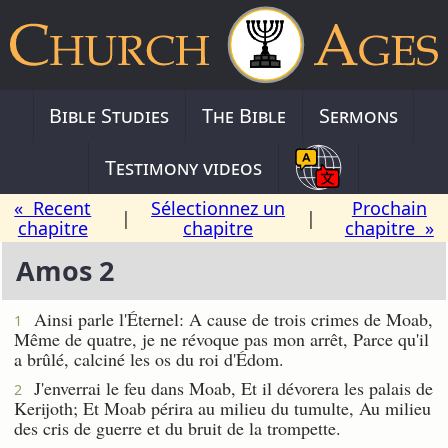
Bible Studies
The Bible
Sermons
Testimony videos
« Recent
Sélectionnez un
Prochain
|
|
chapitre
chapitre
chapitre »
Amos 2
Ainsi parle l'Éternel: A cause de trois crimes de Moab,
1
Même de quatre, je ne révoque pas mon arrêt, Parce qu'il
a brûlé, calciné les os du roi d'Édom.
J'enverrai le feu dans Moab, Et il dévorera les palais de
2
Kerijoth; Et Moab périra au milieu du tumulte, Au milieu
des cris de guerre et du bruit de la trompette.