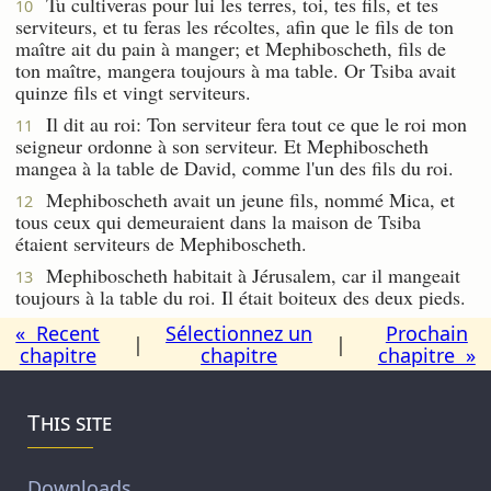
Tu cultiveras pour lui les terres, toi, tes fils, et tes
10
serviteurs, et tu feras les récoltes, afin que le fils de ton
maître ait du pain à manger; et Mephiboscheth, fils de
ton maître, mangera toujours à ma table. Or Tsiba avait
quinze fils et vingt serviteurs.
Il dit au roi: Ton serviteur fera tout ce que le roi mon
11
seigneur ordonne à son serviteur. Et Mephiboscheth
mangea à la table de David, comme l'un des fils du roi.
Mephiboscheth avait un jeune fils, nommé Mica, et
12
tous ceux qui demeuraient dans la maison de Tsiba
étaient serviteurs de Mephiboscheth.
Mephiboscheth habitait à Jérusalem, car il mangeait
13
toujours à la table du roi. Il était boiteux des deux pieds.
« Recent
Sélectionnez un
Prochain
|
|
chapitre
chapitre
chapitre »
This site
Downloads