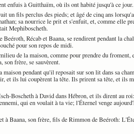
nt enfuis à Guitthaïm, où ils ont habité jusqu'à ce jour.
it un fils perclus des pieds; et âgé de cinq ans lorsqu'a
athan; sa nourrice le prit et s'enfuit, et, comme elle pré
était Mephiboscheth.
Beéroth, Récab et Baana, se rendirent pendant la chal
couché pour son repos de midi.
milieu de la maison, comme pour prendre du froment, et
, son frère, se sauvèrent.
 maison pendant qu'il reposait sur son lit dans sa chamb
r, et ils lui coupèrent la tête. Ils prirent sa tête, et ils
Isch-Boscheth à David dans Hébron, et ils dirent au roi: 
 ennemi, qui en voulait à ta vie; l'Éternel venge aujourd
 à Baana, son frère, fils de Rimmon de Beéroth: L'Éte