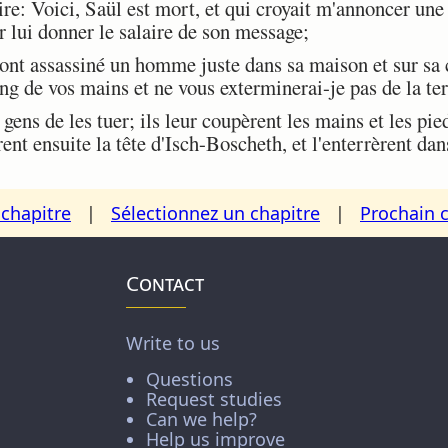
e: Voici, Saül est mort, et qui croyait m'annoncer une b
ur lui donner le salaire de son message;
nt assassiné un homme juste dans sa maison et sur sa 
g de vos mains et ne vous exterminerai-je pas de la te
ns de les tuer; ils leur coupèrent les mains et les pied
rent ensuite la tête d'Isch-Boscheth, et l'enterrèrent da
chapitre
|
Sélectionnez un chapitre
|
Prochain 
Contact
Write to us
Questions
Request studies
Can we help?
Help us improve