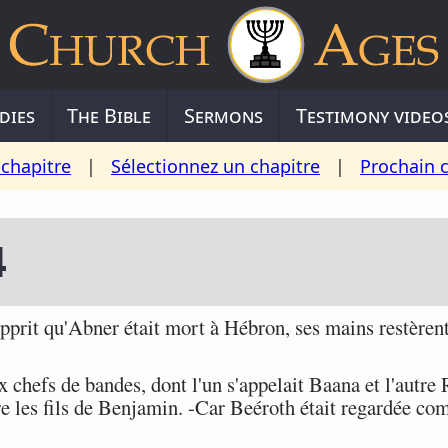
dies
The Bible
Sermons
Testimony video
chapitre
|
Sélectionnez un chapitre
|
Prochain 
4
prit qu'Abner était mort à Hébron, ses mains restèrent s
 chefs de bandes, dont l'un s'appelait Baana et l'autre R
 les fils de Benjamin. -Car Beéroth était regardée com