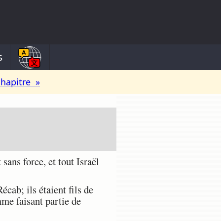
s
chapitre »
ans force, et tout Israël
écab; ils étaient fils de
me faisant partie de