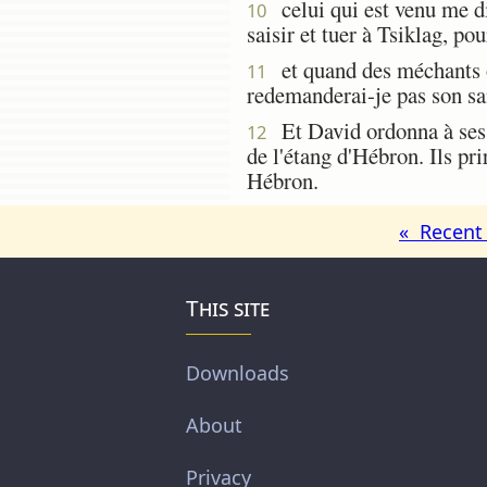
celui qui est venu me dir
10
saisir et tuer à Tsiklag, po
et quand des méchants o
11
redemanderai-je pas son san
Et David ordonna à ses ge
12
de l'étang d'Hébron. Ils pri
Hébron.
« Recent 
This site
Downloads
About
Privacy