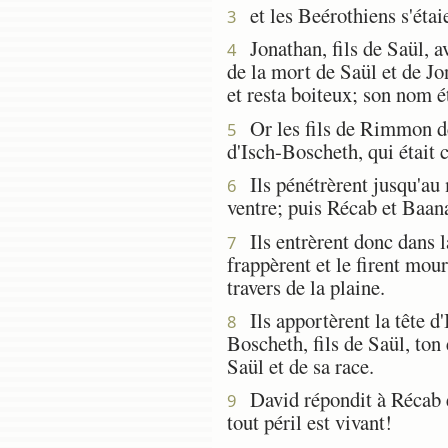
et les Beérothiens s'étaie
3
Jonathan, fils de Saül, ava
4
de la mort de Saül et de Jon
et resta boiteux; son nom 
Or les fils de Rimmon de 
5
d'Isch-Boscheth, qui était 
Ils pénétrèrent jusqu'au 
6
ventre; puis Récab et Baana
Ils entrèrent donc dans la
7
frappèrent et le firent mouri
travers de la plaine.
Ils apportèrent la tête d'
8
Boscheth, fils de Saül, ton
Saül et de sa race.
David répondit à Récab et
9
tout péril est vivant!