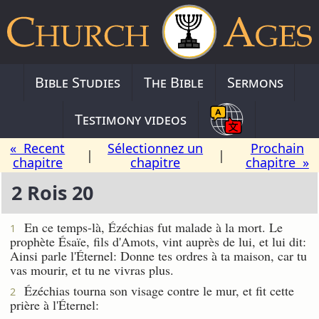
Bible Studies
The Bible
Sermons
Testimony videos
« Recent
Sélectionnez un
Prochain
|
|
chapitre
chapitre
chapitre »
2 Rois 20
En ce temps-là, Ézéchias fut malade à la mort. Le
1
prophète Ésaïe, fils d'Amots, vint auprès de lui, et lui dit:
Ainsi parle l'Éternel: Donne tes ordres à ta maison, car tu
vas mourir, et tu ne vivras plus.
Ézéchias tourna son visage contre le mur, et fit cette
2
prière à l'Éternel: