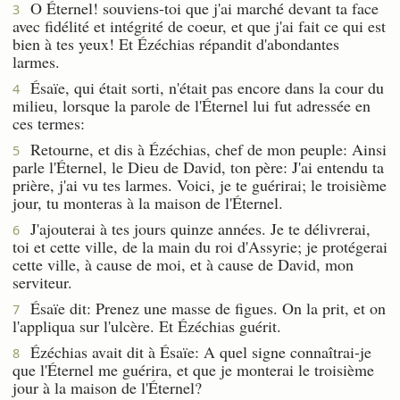
O Éternel! souviens-toi que j'ai marché devant ta face
3
avec fidélité et intégrité de coeur, et que j'ai fait ce qui est
bien à tes yeux! Et Ézéchias répandit d'abondantes
larmes.
Ésaïe, qui était sorti, n'était pas encore dans la cour du
4
milieu, lorsque la parole de l'Éternel lui fut adressée en
ces termes:
Retourne, et dis à Ézéchias, chef de mon peuple: Ainsi
5
parle l'Éternel, le Dieu de David, ton père: J'ai entendu ta
prière, j'ai vu tes larmes. Voici, je te guérirai; le troisième
jour, tu monteras à la maison de l'Éternel.
J'ajouterai à tes jours quinze années. Je te délivrerai,
6
toi et cette ville, de la main du roi d'Assyrie; je protégerai
cette ville, à cause de moi, et à cause de David, mon
serviteur.
Ésaïe dit: Prenez une masse de figues. On la prit, et on
7
l'appliqua sur l'ulcère. Et Ézéchias guérit.
Ézéchias avait dit à Ésaïe: A quel signe connaîtrai-je
8
que l'Éternel me guérira, et que je monterai le troisième
jour à la maison de l'Éternel?