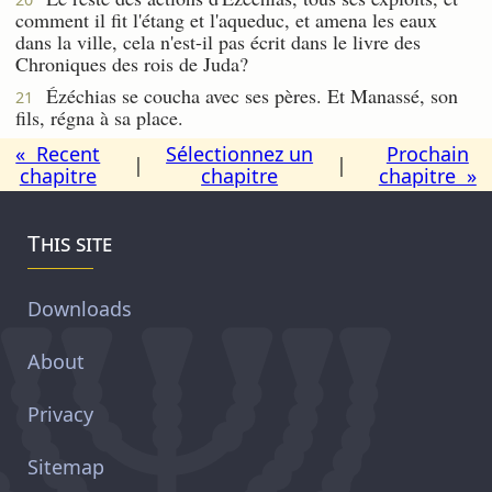
comment il fit l'étang et l'aqueduc, et amena les eaux
dans la ville, cela n'est-il pas écrit dans le livre des
Chroniques des rois de Juda?
Ézéchias se coucha avec ses pères. Et Manassé, son
21
fils, régna à sa place.
« Recent
Sélectionnez un
Prochain
|
|
chapitre
chapitre
chapitre »
This site
Downloads
About
Privacy
Sitemap