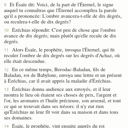
Et Ésaïe dit: Voici, de la part de l'Éternel, le signe
9
auquel tu connaîtras que l'Éternel accomplira la parole
qu'il a prononcée: L'ombre avancera-t-elle de dix degrés,
ou reculera-t-elle de dix degrés?
Ézéchias répondit: C'est peu de chose que l'ombre
10
avance de dix degrés; mais plutôt qu'elle recule de dix
degrés.
Alors Ésaïe, le prophète, invoqua l'Éternel, qui fit
11
reculer l'ombre de dix degrés sur les degrés d'Achaz, où
elle était descendue.
En ce même temps, Berodac-Baladan, fils de
12
Baladan, roi de Babylone, envoya une lettre et un présent
à Ézéchias, car il avait appris la maladie d'Ézéchias.
Ézéchias donna audience aux envoyés, et il leur
13
montra le lieu où étaient ses choses de prix, l'argent et
l'or, les aromates et l'huile précieuse, son arsenal, et tout
ce qui se trouvait dans ses trésors: il n'y eut rien
qu'Ézéchias ne leur fît voir dans sa maison et dans tous
ses domaines.
Ésaïe, le prophète, vint ensuite auprès du roi
14