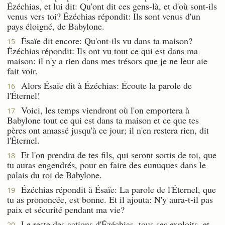
Ézéchias, et lui dit: Qu'ont dit ces gens-là, et d'où sont-ils
venus vers toi? Ézéchias répondit: Ils sont venus d'un
pays éloigné, de Babylone.
Ésaïe dit encore: Qu'ont-ils vu dans ta maison?
15
Ézéchias répondit: Ils ont vu tout ce qui est dans ma
maison: il n'y a rien dans mes trésors que je ne leur aie
fait voir.
Alors Ésaïe dit à Ézéchias: Écoute la parole de
16
l'Éternel!
Voici, les temps viendront où l'on emportera à
17
Babylone tout ce qui est dans ta maison et ce que tes
pères ont amassé jusqu'à ce jour; il n'en restera rien, dit
l'Éternel.
Et l'on prendra de tes fils, qui seront sortis de toi, que
18
tu auras engendrés, pour en faire des eunuques dans le
palais du roi de Babylone.
Ézéchias répondit à Ésaïe: La parole de l'Éternel, que
19
tu as prononcée, est bonne. Et il ajouta: N'y aura-t-il pas
paix et sécurité pendant ma vie?
Le reste des actions d'Ézéchias, tous ses exploits, et
20