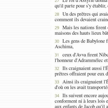
Le roi d'Assyrie donna c
27
qu'il parte pour s'y établir,
Un des prêtres qui avaie
28
comment ils devaient craind
Mais les nations firent c
29
maisons des hauts lieux bât
Les gens de Babylone fir
30
Aschima,
ceux d'Avva firent Nibch
31
l'honneur d'Adrammélec e
Ils craignaient aussi l'Ét
32
prêtres offraient pour eux 
Ainsi ils craignaient l'
33
d'où on les avait transporté
Ils suivent encore aujour
34
conforment ni à leurs lois 
aux enfants de Jacob qu'il 