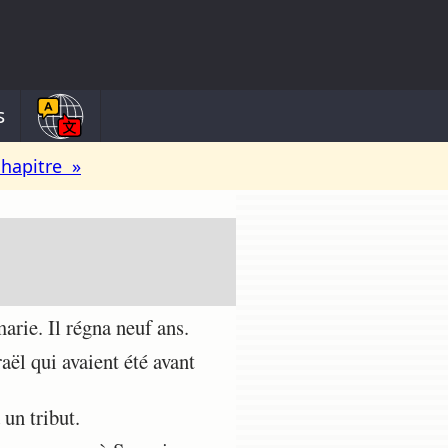
s
chapitre »
arie. Il régna neuf ans.
aël qui avaient été avant
 un tribut.