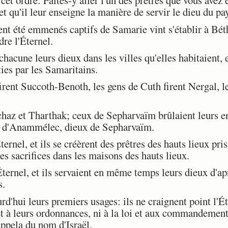
et ordre: Faites-y aller l'un des prêtres que vous avez
 et qu'il leur enseigne la manière de servir le dieu du pa
nt été emmenés captifs de Samarie vint s'établir à Béth
re l'Éternel.
hacune leurs dieux dans les villes qu'elles habitaient, e
ies par les Samaritains.
ent Succoth-Benoth, les gens de Cuth firent Nergal, l
az et Tharthak; ceux de Sepharvaïm brûlaient leurs enf
t d'Anammélec, dieux de Sepharvaïm.
ernel, et ils se créèrent des prêtres des hauts lieux pri
des sacrifices dans les maisons des hauts lieux.
Éternel, et ils servaient en même temps leurs dieux d'a
s.
d'hui leurs premiers usages: ils ne craignent point l'Éte
et à leurs ordonnances, ni à la loi et aux commandements
appela du nom d'Israël.