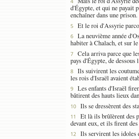
Mais le roi d'Assyrie déc
4
d'Égypte, et qui ne payait p
enchaîner dans une prison.
Et le roi d'Assyrie parcou
5
La neuvième année d'Osée,
6
habiter à Chalach, et sur l
Cela arriva parce que les 
7
pays d'Égypte, de dessous l
Ils suivirent les coutumes
8
les rois d'Israël avaient éta
Les enfants d'Israël firent
9
bâtirent des hauts lieux dan
Ils se dressèrent des stat
10
Et là ils brûlèrent des p
11
devant eux, et ils firent de
Ils servirent les idoles d
12