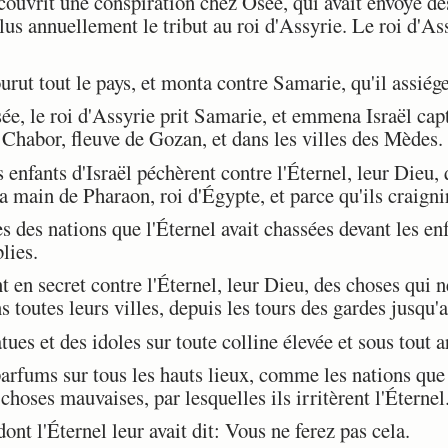
ouvrit une conspiration chez Osée, qui avait envoyé de
lus annuellement le tribut au roi d'Assyrie. Le roi d'Ass
rut tout le pays, et monta contre Samarie, qu'il assiége
 le roi d'Assyrie prit Samarie, et emmena Israël captif
e Chabor, fleuve de Gozan, et dans les villes des Mèdes.
enfants d'Israël péchèrent contre l'Éternel, leur Dieu, q
a main de Pharaon, roi d'Égypte, et parce qu'ils craigni
 des nations que l'Éternel avait chassées devant les enfa
blies.
 en secret contre l'Éternel, leur Dieu, des choses qui ne
s toutes leurs villes, depuis les tours des gardes jusqu'a
ues et des idoles sur toute colline élevée et sous tout a
arfums sur tous les hauts lieux, comme les nations que 
s choses mauvaises, par lesquelles ils irritèrent l'Éternel
ont l'Éternel leur avait dit: Vous ne ferez pas cela.