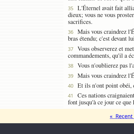
L'Éternel avait fait alli
35
dieux; vous ne vous prostern
sacrifices.
Mais vous craindrez l'Ét
36
bras étendu; c'est devant lu
Vous observerez et mettre
37
commandements, qu'il a écri
Vous n'oublierez pas l'al
38
Mais vous craindrez l'Ét
39
Et ils n'ont point obéi, 
40
Ces nations craignaient l
41
font jusqu'à ce jour ce que l
« Recent 