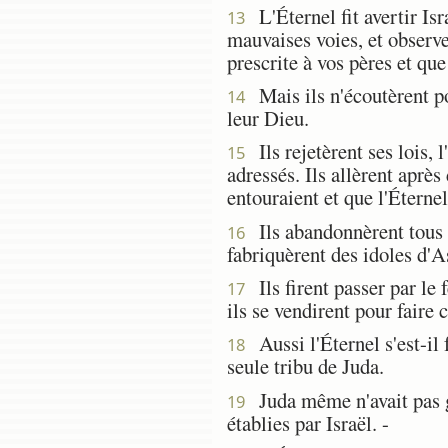
L'Éternel fit avertir Isr
13
mauvaises voies, et observ
prescrite à vos pères et qu
Mais ils n'écoutèrent poi
14
leur Dieu.
Ils rejetèrent ses lois, l'
15
adressés. Ils allèrent aprè
entouraient et que l'Éternel
Ils abandonnèrent tous l
16
fabriquèrent des idoles d'As
Ils firent passer par le f
17
ils se vendirent pour faire c
Aussi l'Éternel s'est-il f
18
seule tribu de Juda.
Juda même n'avait pas ga
19
établies par Israël. -