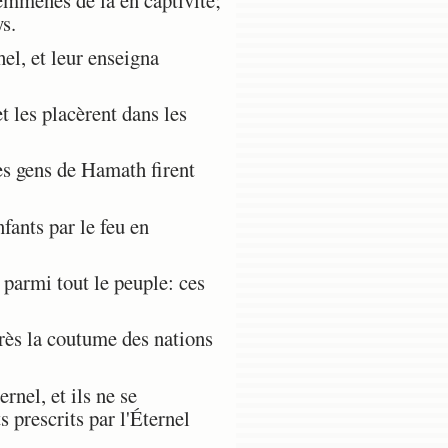
 emmenés de là en captivité;
ys.
el, et leur enseigna
t les placèrent dans les
es gens de Hamath firent
ants par le feu en
s parmi tout le peuple: ces
près la coutume des nations
rnel, et ils ne se
 prescrits par l'Éternel