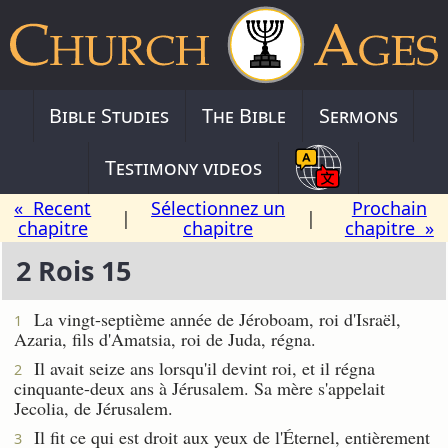
Bible Studies
The Bible
Sermons
Testimony videos
« Recent
Sélectionnez un
Prochain
|
|
chapitre
chapitre
chapitre »
2 Rois 15
La vingt-septième année de Jéroboam, roi d'Israël,
1
Azaria, fils d'Amatsia, roi de Juda, régna.
Il avait seize ans lorsqu'il devint roi, et il régna
2
cinquante-deux ans à Jérusalem. Sa mère s'appelait
Jecolia, de Jérusalem.
Il fit ce qui est droit aux yeux de l'Éternel, entièrement
3