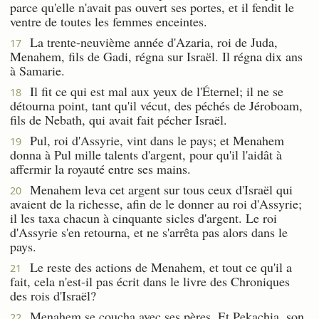
parce qu'elle n'avait pas ouvert ses portes, et il fendit le
ventre de toutes les femmes enceintes.
La trente-neuvième année d'Azaria, roi de Juda,
17
Menahem, fils de Gadi, régna sur Israël. Il régna dix ans
à Samarie.
Il fit ce qui est mal aux yeux de l'Éternel; il ne se
18
détourna point, tant qu'il vécut, des péchés de Jéroboam,
fils de Nebath, qui avait fait pécher Israël.
Pul, roi d'Assyrie, vint dans le pays; et Menahem
19
donna à Pul mille talents d'argent, pour qu'il l'aidât à
affermir la royauté entre ses mains.
Menahem leva cet argent sur tous ceux d'Israël qui
20
avaient de la richesse, afin de le donner au roi d'Assyrie;
il les taxa chacun à cinquante sicles d'argent. Le roi
d'Assyrie s'en retourna, et ne s'arrêta pas alors dans le
pays.
Le reste des actions de Menahem, et tout ce qu'il a
21
fait, cela n'est-il pas écrit dans le livre des Chroniques
des rois d'Israël?
Menahem se coucha avec ses pères. Et Pekachia, son
22