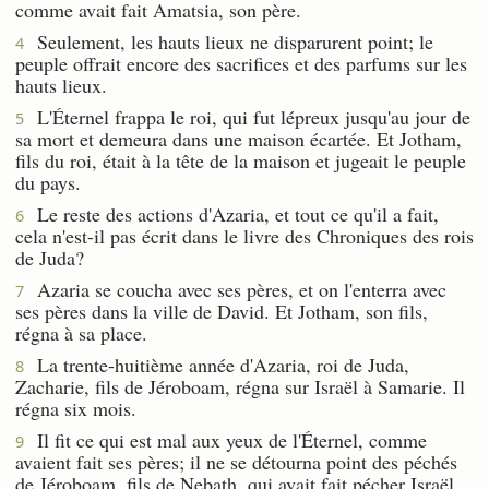
comme avait fait Amatsia, son père.
Seulement, les hauts lieux ne disparurent point; le
4
peuple offrait encore des sacrifices et des parfums sur les
hauts lieux.
L'Éternel frappa le roi, qui fut lépreux jusqu'au jour de
5
sa mort et demeura dans une maison écartée. Et Jotham,
fils du roi, était à la tête de la maison et jugeait le peuple
du pays.
Le reste des actions d'Azaria, et tout ce qu'il a fait,
6
cela n'est-il pas écrit dans le livre des Chroniques des rois
de Juda?
Azaria se coucha avec ses pères, et on l'enterra avec
7
ses pères dans la ville de David. Et Jotham, son fils,
régna à sa place.
La trente-huitième année d'Azaria, roi de Juda,
8
Zacharie, fils de Jéroboam, régna sur Israël à Samarie. Il
régna six mois.
Il fit ce qui est mal aux yeux de l'Éternel, comme
9
avaient fait ses pères; il ne se détourna point des péchés
de Jéroboam, fils de Nebath, qui avait fait pécher Israël.