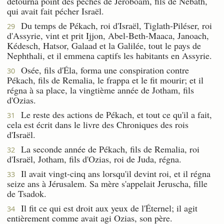
détourna point des péchés de Jéroboam, fils de Nebath,
qui avait fait pécher Israël.
Du temps de Pékach, roi d'Israël, Tiglath-Piléser, roi
29
d'Assyrie, vint et prit Ijjon, Abel-Beth-Maaca, Janoach,
Kédesch, Hatsor, Galaad et la Galilée, tout le pays de
Nephthali, et il emmena captifs les habitants en Assyrie.
Osée, fils d'Éla, forma une conspiration contre
30
Pékach, fils de Remalia, le frappa et le fit mourir; et il
régna à sa place, la vingtième année de Jotham, fils
d'Ozias.
Le reste des actions de Pékach, et tout ce qu'il a fait,
31
cela est écrit dans le livre des Chroniques des rois
d'Israël.
La seconde année de Pékach, fils de Remalia, roi
32
d'Israël, Jotham, fils d'Ozias, roi de Juda, régna.
Il avait vingt-cinq ans lorsqu'il devint roi, et il régna
33
seize ans à Jérusalem. Sa mère s'appelait Jeruscha, fille
de Tsadok.
Il fit ce qui est droit aux yeux de l'Éternel; il agit
34
entièrement comme avait agi Ozias, son père.