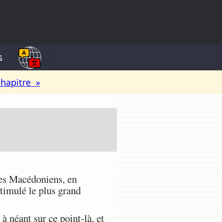
s
chapitre »
des Macédoniens, en
stimulé le plus grand
 à néant sur ce point-là, et