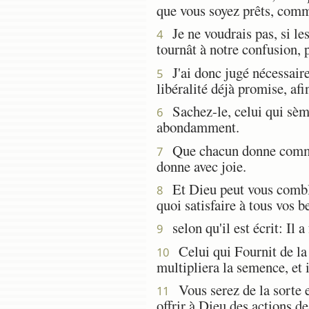
que vous soyez prêts, comme
Je ne voudrais pas, si le
4
tournât à notre confusion, p
J'ai donc jugé nécessaire 
5
libéralité déjà promise, afi
Sachez-le, celui qui sèm
6
abondamment.
Que chacun donne comme il
7
donne avec joie.
Et Dieu peut vous combler
8
quoi satisfaire à tous vos 
selon qu'il est écrit: Il a
9
Celui qui Fournit de la 
10
multipliera la semence, et i
Vous serez de la sorte en
11
offrir à Dieu des actions de