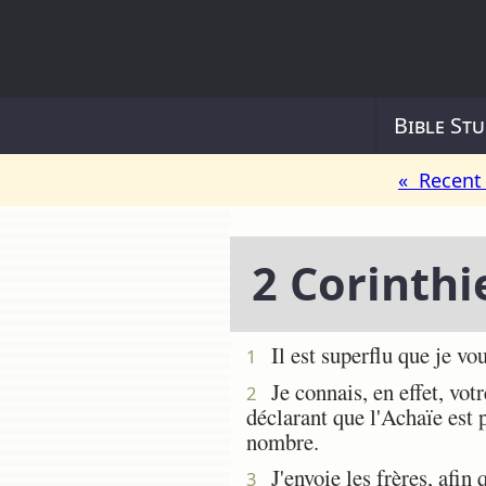
Bible Stu
« Recent 
2 Corinthi
Il est superflu que je vou
1
Je connais, en effet, vot
2
déclarant que l'Achaïe est p
nombre.
J'envoie les frères, afin q
3