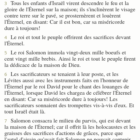
Tous les enfants d'Israël virent descendre le feu et la
3
gloire de l'Éternel sur la maison; ils s'inclinèrent le visage
contre terre sur le pavé, se prosternèrent et louèrent
l'Éternel, en disant: Car il est bon, car sa miséricorde
dure à toujours!
Le roi et tout le peuple offrirent des sacrifices devant
4
l'Éternel.
Le roi Salomon immola vingt-deux mille boeufs et
5
cent vingt mille brebis. Ainsi le roi et tout le peuple firent
la dédicace de la maison de Dieu.
Les sacrificateurs se tenaient à leur poste, et les
6
Lévites aussi avec les instruments faits en l'honneur de
l'Éternel par le roi David pour le chant des louanges de
l'Éternel, lorsque David les chargea de célébrer l'Éternel
en disant: Car sa miséricorde dure à toujours! Les
sacrificateurs sonnaient des trompettes vis-à-vis d'eux. Et
tout Israël était là.
Salomon consacra le milieu du parvis, qui est devant
7
la maison de l'Éternel; car il offrit là les holocaustes et les
graisses des sacrifices d'actions de grâces, parce que
l'autel d'airain qu'avait fait Salomon ne pouvait contenir