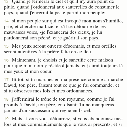
Quand je fermerai le ciel et qu'il n'y aura point de
13
pluie, quand j'ordonnerai aux sauterelles de consumer le
pays, quand j'enverrai la peste parmi mon peuple;
si mon peuple sur qui est invoqué mon nom s'humilie,
14
prie, et cherche ma face, et s'il se détourne de ses
mauvaises voies, -je l'exaucerai des cieux, je lui
pardonnerai son péché, et je guérirai son pays.
Mes yeux seront ouverts désormais, et mes oreilles
15
seront attentives à la prière faite en ce lieu.
Maintenant, je choisis et je sanctifie cette maison
16
pour que mon nom y réside à jamais, et j'aurai toujours là
mes yeux et mon coeur.
Et toi, si tu marches en ma présence comme a marché
17
David, ton père, faisant tout ce que je t'ai commandé, et
si tu observes mes lois et mes ordonnances,
j'affermirai le trône de ton royaume, comme je l'ai
18
promis à David, ton père, en disant: Tu ne manqueras
jamais d'un successeur qui règne en Israël.
Mais si vous vous détournez, si vous abandonnez mes
19
lois et mes commandements que je vous ai prescrits, et si