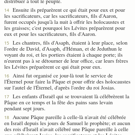
distribuer à tout le peuple.
Ensuite ils préparèrent ce qui était pour eux et pour
14
les sacrificateurs, car les sacrificateurs, fils d'Aaron,
furent occupés jusqu'à la nuit à offrir les holocaustes et
les graisses; c'est pourquoi les Lévites préparèrent pour
eux et pour les sacrificateurs, fils d'Aaron.
Les chantres, fils d'Asaph, étaient à leur place, selon
15
l'ordre de David, d'Asaph, d'Héman, et de Jeduthun le
voyant du roi, et les portiers étaient à chaque porte; ils
n'eurent pas à se détourner de leur office, car leurs frères
les Lévites préparèrent ce qui était pour eux.
Ainsi fut organisé ce jour-là tout le service de
16
l'Éternel pour faire la Pâque et pour offrir des holocaustes
sur l'autel de l'Éternel, d'après l'ordre du roi Josias.
Les enfants d'Israël qui se trouvaient là célébrèrent la
17
Pâque en ce temps et la fête des pains sans levain
pendant sept jours.
Aucune Pâque pareille à celle-là n'avait été célébrée
18
en Israël depuis les jours de Samuel le prophète; et aucun
des rois d'Israël n'avait célébré une Pâque pareille à celle
que célébrèrent Josias, les sacrificateurs et les Lévites,