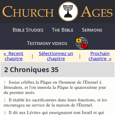
Bible Studies
The Bible
Sermons
Testimony videos
« Recent
Sélectionnez un
Prochain
|
|
chapitre
chapitre
chapitre »
2 Chroniques 35
Josias célébra la Pâque en l'honneur de l'Éternel à
1
Jérusalem, et l'on immola la Pâque le quatorzième jour
du premier mois.
Il établit les sacrificateurs dans leurs fonctions, et les
2
encouragea au service de la maison de l'Éternel.
Il dit aux Lévites qui enseignaient tout Israël et qui
3