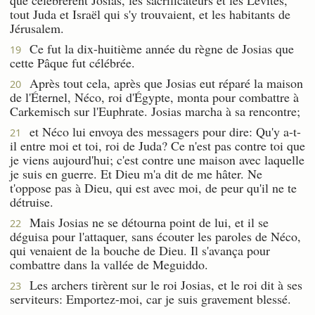
tout Juda et Israël qui s'y trouvaient, et les habitants de
Jérusalem.
Ce fut la dix-huitième année du règne de Josias que
19
cette Pâque fut célébrée.
Après tout cela, après que Josias eut réparé la maison
20
de l'Éternel, Néco, roi d'Égypte, monta pour combattre à
Carkemisch sur l'Euphrate. Josias marcha à sa rencontre;
et Néco lui envoya des messagers pour dire: Qu'y a-t-
21
il entre moi et toi, roi de Juda? Ce n'est pas contre toi que
je viens aujourd'hui; c'est contre une maison avec laquelle
je suis en guerre. Et Dieu m'a dit de me hâter. Ne
t'oppose pas à Dieu, qui est avec moi, de peur qu'il ne te
détruise.
Mais Josias ne se détourna point de lui, et il se
22
déguisa pour l'attaquer, sans écouter les paroles de Néco,
qui venaient de la bouche de Dieu. Il s'avança pour
combattre dans la vallée de Meguiddo.
Les archers tirèrent sur le roi Josias, et le roi dit à ses
23
serviteurs: Emportez-moi, car je suis gravement blessé.