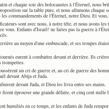
n et chaque soir des holocaustes à l'Éternel, nous brû
roposition sur la table pure, et nous allumons chaque soi
 les commandements de l'Éternel, notre Dieu. Et vous,
icateurs sont avec nous, à notre tête, et nous avons les 
re vous. Enfants d'Israël! ne faites pas la guerre à l'Éte
cès.
rrière au moyen d'une embuscade, et ses troupes étaient
urnés eurent à combattre devant et derrière. Ils crièrent
s trompettes.
èrent un cri de guerre et, au cri de guerre des homme
aël devant Abija et Juda.
fuirent devant Juda, et Dieu les livra entre ses mains.
 firent éprouver une grande défaite, et cinq cent mille
nt humiliés en ce temps, et les enfants de Juda remport