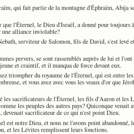
, qui fait partie de la montagne d'Éphraïm, Abija se 
ue l'Éternel, le Dieu d'Israël, a donné pour toujours à
par une alliance inviolable?
ath, serviteur de Salomon, fils de David, s'est levé et 
mes pervers, se sont rassemblés auprès de lui et l'ont
une et craintif, et il manqua de force devant eux.
z triompher du royaume de l'Éternel, qui est entre les 
mbreuse, et vous avez avec vous les veaux d'or que Jéro
es sacrificateurs de l'Éternel, les fils d'Aaron et les L
, comme les peuples des autres pays? Quiconque venait a
é, devenait sacrificateur de ce qui n'est point Dieu.
 est notre Dieu, et nous ne l'avons point abandonné, le
on, et les Lévites remplissent leurs fonctions.