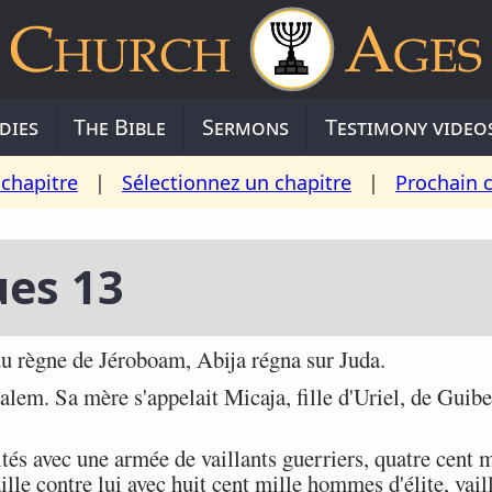
dies
The Bible
Sermons
Testimony video
chapitre
|
Sélectionnez un chapitre
|
Prochain 
ues 13
 règne de Jéroboam, Abija régna sur Juda.
alem. Sa mère s'appelait Micaja, fille d'Uriel, de Guibea
és avec une armée de vaillants guerriers, quatre cent m
lle contre lui avec huit cent mille hommes d'élite, vaill