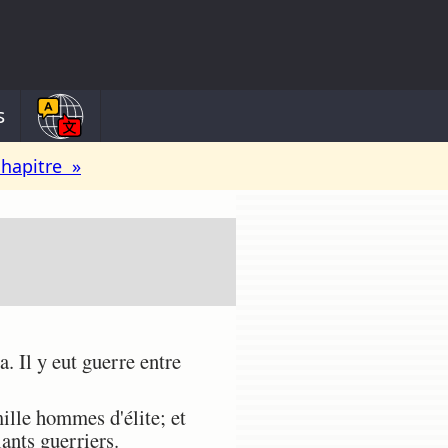
s
chapitre »
. Il y eut guerre entre
ille hommes d'élite; et
ants guerriers.