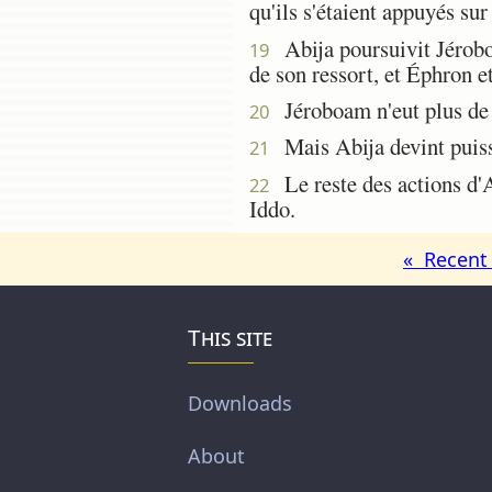
qu'ils s'étaient appuyés sur
Abija poursuivit Jéroboam
19
de son ressort, et Éphron et
Jéroboam n'eut plus de fo
20
Mais Abija devint puissan
21
Le reste des actions d'Abi
22
Iddo.
« Recent 
This site
Downloads
About