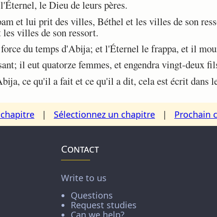
 l'Éternel, le Dieu de leurs pères.
 et lui prit des villes, Béthel et les villes de son resso
 les villes de son ressort.
rce du temps d'Abija; et l'Éternel le frappa, et il mou
t; il eut quatorze femmes, et engendra vingt-deux fils 
ja, ce qu'il a fait et ce qu'il a dit, cela est écrit dan
chapitre
|
Sélectionnez un chapitre
|
Prochain 
Contact
Write to us
Questions
Request studies
Can we help?