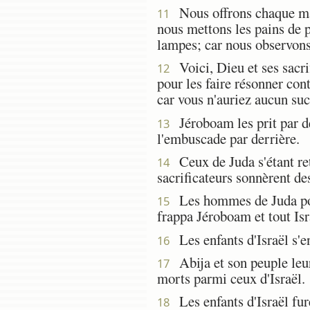
Nous offrons chaque mati
11
nous mettons les pains de p
lampes; car nous observons
Voici, Dieu et ses sacrif
12
pour les faire résonner cont
car vous n'auriez aucun suc
Jéroboam les prit par de
13
l'embuscade par derrière.
Ceux de Juda s'étant reto
14
sacrificateurs sonnèrent de
Les hommes de Juda pouss
15
frappa Jéroboam et tout Isr
Les enfants d'Israël s'en
16
Abija et son peuple leur
17
morts parmi ceux d'Israël.
Les enfants d'Israël fure
18