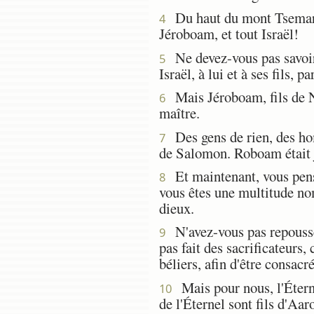
Du haut du mont Tsemaraïm
4
Jéroboam, et tout Israël!
Ne devez-vous pas savoir q
5
Israël, à lui et à ses fils, 
Mais Jéroboam, fils de Neb
6
maître.
Des gens de rien, des hom
7
de Salomon. Roboam était je
Et maintenant, vous pense
8
vous êtes une multitude no
dieux.
N'avez-vous pas repoussé l
9
pas fait des sacrificateurs
béliers, afin d'être consacr
Mais pour nous, l'Éternel
10
de l'Éternel sont fils d'Aar