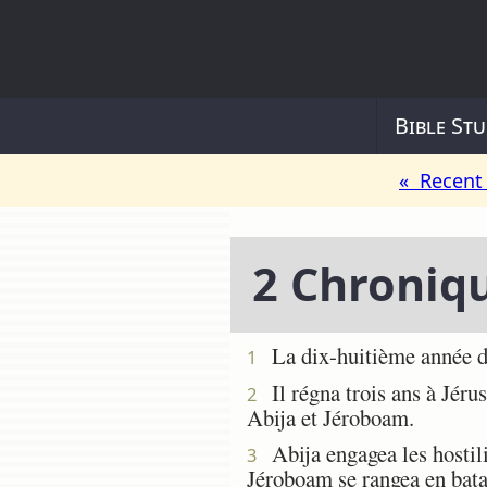
Bible Stu
« Recent 
2 Chroniq
La dix-huitième année du
1
Il régna trois ans à Jérus
2
Abija et Jéroboam.
Abija engagea les hostilit
3
Jéroboam se rangea en batai