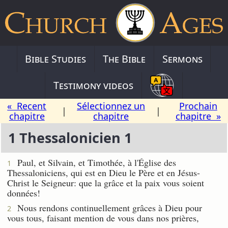
Bible Studies
The Bible
Sermons
Testimony videos
« Recent
Sélectionnez un
Prochain
|
|
chapitre
chapitre
chapitre »
1 Thessalonicien 1
Paul, et Silvain, et Timothée, à l'Église des
1
Thessaloniciens, qui est en Dieu le Père et en Jésus-
Christ le Seigneur: que la grâce et la paix vous soient
données!
Nous rendons continuellement grâces à Dieu pour
2
vous tous, faisant mention de vous dans nos prières,