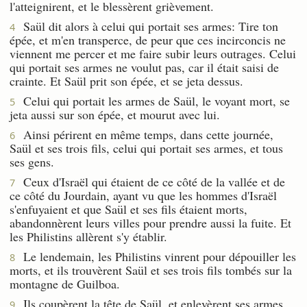
l'atteignirent, et le blessèrent grièvement.
Saül dit alors à celui qui portait ses armes: Tire ton
4
épée, et m'en transperce, de peur que ces incirconcis ne
viennent me percer et me faire subir leurs outrages. Celui
qui portait ses armes ne voulut pas, car il était saisi de
crainte. Et Saül prit son épée, et se jeta dessus.
Celui qui portait les armes de Saül, le voyant mort, se
5
jeta aussi sur son épée, et mourut avec lui.
Ainsi périrent en même temps, dans cette journée,
6
Saül et ses trois fils, celui qui portait ses armes, et tous
ses gens.
Ceux d'Israël qui étaient de ce côté de la vallée et de
7
ce côté du Jourdain, ayant vu que les hommes d'Israël
s'enfuyaient et que Saül et ses fils étaient morts,
abandonnèrent leurs villes pour prendre aussi la fuite. Et
les Philistins allèrent s'y établir.
Le lendemain, les Philistins vinrent pour dépouiller les
8
morts, et ils trouvèrent Saül et ses trois fils tombés sur la
montagne de Guilboa.
Ils coupèrent la tête de Saül, et enlevèrent ses armes.
9