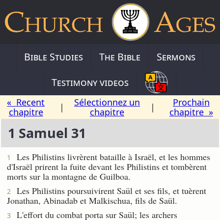
Bible Studies
The Bible
Sermons
Testimony videos
« Recent
Sélectionnez un
Prochain
|
|
chapitre
chapitre
chapitre »
1 Samuel 31
Les Philistins livrèrent bataille à Israël, et les hommes
1
d'Israël prirent la fuite devant les Philistins et tombèrent
morts sur la montagne de Guilboa.
Les Philistins poursuivirent Saül et ses fils, et tuèrent
2
Jonathan, Abinadab et Malkischua, fils de Saül.
L'effort du combat porta sur Saül; les archers
3